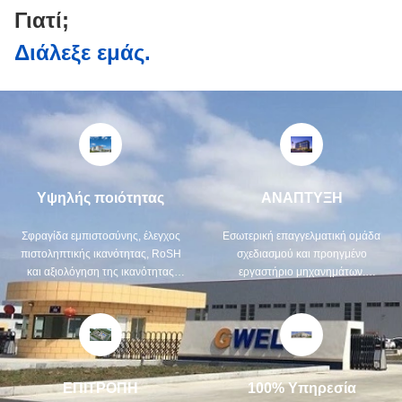
Γιατί;
Διάλεξε εμάς.
Υψηλής ποιότητας
ΑΝΑΠΤΥΞΗ
Σφραγίδα εμπιστοσύνης, έλεγχος
Εσωτερική επαγγελματική ομάδα
πιστοληπτικής ικανότητας, RoSH
σχεδιασμού και προηγμένο
και αξιολόγηση της ικανότητας
εργαστήριο μηχανημάτων.
προμηθευτή. Η εταιρεία έχει
Μπορούμε να συνεργαστούμε για
αυστηρό σύστημα ελέγχου
να αναπτύξουμε τα προϊόντα που
ποιότητας και επαγγελματικό
χρειάζεστε.
εργαστήριο δοκιμών.
ΕΠΙΤΡΟΠΗ
100% Υπηρεσία