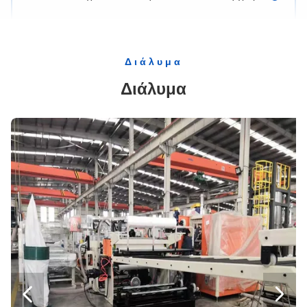
Διαφανής πίνακας γραμμών GPPS εξώθησης φύλλων GPPS που κατασκευάζει τη μηχανή
Πλαστικό φύλλο PC που κατασκευάζει το PC μηχανών την οπτική υπηρεσία ποιοτικών μεταπωλήσεων γραμμών παραγωγής φύλλων
PC PMMA PET GPPS ηλεκτρικό σύστημα ελέγχου ταινιών πιάτων φύλλων κρατών μελών πλαστικό
Διάλυμα
Ηλεκτρικές βοηθητικές εγκαταστάσεις μηχανημάτων Gwell συστημάτων ελέγχου
Διάλυμα
κωνικό κοβάλτιο 85mm που περιστρέφεται το δίδυμο εξωθητή βιδών που αναμιγνύει την τήξη
παράλληλος μετρητής κλίμακας εργαστηρίων 75mm που περιστρέφεται τις δίδυμες βοηθητικές εγκαταστάσεις εξωθητών βιδών
φύλλο της PET μηχανών εξωθητών βιδών 95mm παράλληλο δίδυμο που κάνει τις βοηθητικές εγκαταστάσεις
120mm PE PVC βοηθητικές εγκαταστάσεις μηχανών εξωθητών βιδών PC PMMA ενιαίες
90mm ενιαία παραγωγή φύλλων ABS PVC της PET PP CP μηχανών εξωθητών βιδών πλαστική
μηχανήματα εξώθησης βιδών 65mm ενιαία για τις πλαστικές βοηθητικές εγκαταστάσεις φύλλων
Οριζόντιες εγκαταστάσεις ημερολογιακών μηχανών ρόλων σιλικόνης λαστιχένιες τρεις 3 βοηθητικές
Κεκλιμένη λαστιχένια ημερολογιακή μηχανή τριών ρόλων για να διαμορφώσει τη δροσερή πλαστική ταινία φύλλων
Κάθετα 3 ημερολογιακή μηχανή τριών ρόλων για το πλαστικό φύλλο 11KW


Ξύλινη πλαστική γραμμή εξώθησης πατωμάτων Wpc μηχανών παραγωγής δαπέδων WPC