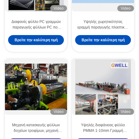
Video
Video
Διαφανές φύλλο PC γραμμών
Υψηλής χωρητικότητας
παραγωγής φύλλων PC που
γραμμή παραγωγής πλαστικών
κάνει την υπηρεσία ποιοτικών
φύλλων PET με δίδυμη βίδα
μεταπωλήσεων μηχανών
υψηλή ροπή υψηλή απόδοση
Βρείτε την καλύτερη τιμή
Βρείτε την καλύτερη τιμή
800-1500kg/h
Video
Video
Μηχανή κατασκευής φύλλων
Υψηλής διαφάνειας φύλλο
δοχείων τροφίμων, μηχανή
PMMA 1-10mm Γραμμή
εξώθησης φύλλων PP, μηχανή
εκτόξευσης 600 - 800KG/H με