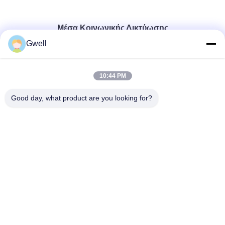
Μέσα Κοινωνικής Δικτύωσης
Gwell
Γρήγορη επικοινωνία
10:44 PM
Τηλεφώνημα
Good day, what product are you looking for?
86- 159-06224102
E-mail
salem@gwell.cn
Διεύθυνση
88# HENGSI RD. SCIENCE AND TECHNOLOGY
INDUSTRY PARK,CHENGXIANG TOWN,TAICANG,
SUZHOU JIANGSU PROVINCE, CHINA Η βιομηχανία της
τεχνολογίας και της επιστήμης στην Κίνα