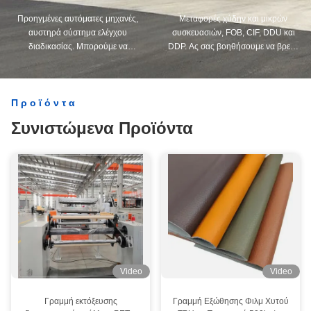
Προηγμένες αυτόματες μηχανές,
Μεταφορές χύδην και μικρών
αυστηρά σύστημα ελέγχου
συσκευασιών, FOB, CIF, DDU και
διαδικασίας. Μπορούμε να
DDP. Ας σας βοηθήσουμε να βρείτε
κατασκευάσουμε όλα τα ηλεκτρικά
την καλύτερη λύση για όλες τις
τερματικά πέρα από τη ζήτηση σας.
ανησυχίες σας.
Προϊόντα
Συνιστώμενα Προϊόντα
Video
Video
Γραμμή εκτόξευσης
Γραμμή Εξώθησης Φιλμ Χυτού