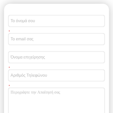
χωρίς να σταματούν το μηχάνημα.Αυτό εξασφαλίζει ένα τέλειο
δεσμό μεταξύ των στρωμάτων. Β. Ειδικά συστήματα
πολλαπλών εκχυλυτών Ένα "GWELL"Γραμμή εκτόξευσης
φύλλων PC/PMMAμπορεί να διαμορφωθεί με πολλαπλά
υποεξωτήρες. Για παράδειγμα, ένας μεγάλος κύριος εξωτήρας
χειρίζεται τον δομικό πυρήνα, ενώ ένας μικρότεροςΜεταλλικές
συσκευές για την επεξεργασία λειτουργικών πρόσθετων υλών,
όπως σταθεροποιητές UV ή αντιστατικά για τις επιφανειακές
στρώσεις. Γ. Προηγμένη τεχνολογία T-Die Το T-die στο δικό
μαςΓραμμή εκτόξευσης φύλλων PC/PMMAΗ μέθοδος αυτή
διασφαλίζει ότι, ακόμη και κατά την εκτόξευση διαφόρων υλικών
με διαφορετικές ιξώδεις διαστάσεις,το τελικό φύλλο παραμένει
απόλυτα επίπεδο χωρίς "επιπτώσεις άκρων" ή
αποστρωματισμό. 3- Κοινές εφαρμογές για πολυεπίπεδα
φύλλα PC/PMMA Πελάτες που χρησιμοποιούν ένα
GWELLΓραμμή εκτόξευσης φύλλων PC/PMMAγια την
συγκλιμάκωση εξυπηρετούν συνήθως αυτές τις βιομηχανίες
υψηλής ζήτησης: Διαφήμιση και σήμανση:Υψηλής λάμψης
φύλλα από σύνθετο PMMA/ABS ή PC/PMMA. Ασφάλεια &
Ασφάλεια:Πολυστρωτά φύλλα PC για αλεξίσφαιρα γυαλιά ή