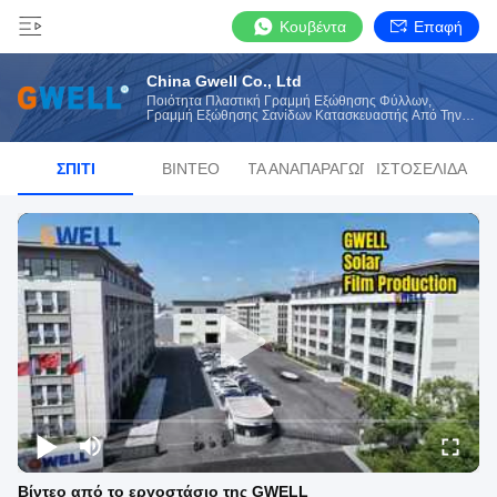
Κουβέντα
Επαφή
China Gwell Co., Ltd
Ποιότητα Πλαστική Γραμμή Εξώθησης Φύλλων,
Γραμμή Εξώθησης Σανίδων Κατασκευαστής Από Την
Κίνα
ΣΠΊΤΙ
ΒΊΝΤΕΟ
ΛΊΣΤΑ ΑΝΑΠΑΡΑΓΩΓΉΣ
ΙΣΤΟΣΕΛΊΔΑ
Βίντεο από το εργοστάσιο της GWELL