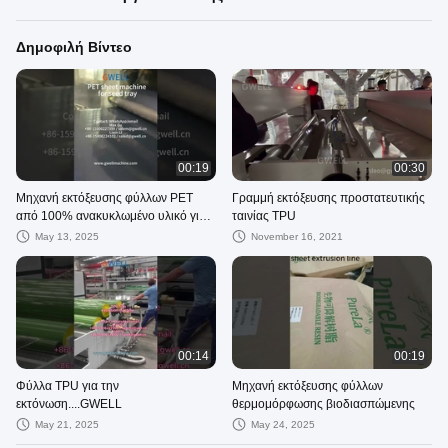
Δημοφιλή Βίντεο
00:19
00:30
Μηχανή εκτόξευσης φύλλων PET
Γραμμή εκτόξευσης προστατευτικής
από 100% ανακυκλωμένο υλικό για
ταινίας TPU
δίσκο σπόρων
May 13, 2025
November 16, 2021
00:14
00:19
Φύλλα TPU για την
Μηχανή εκτόξευσης φύλλων
εκτόνωση....GWELL
θερμομόρφωσης βιοδιασπώμενης
May 21, 2025
May 24, 2025