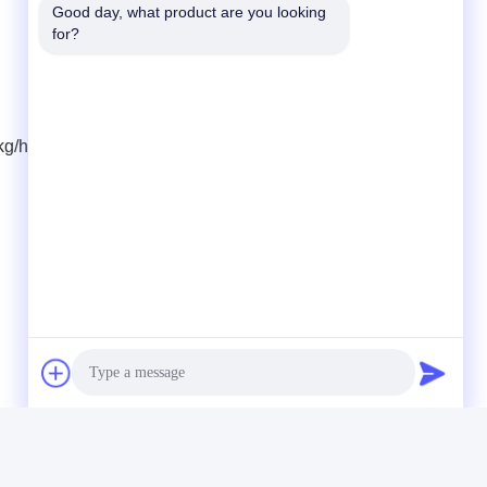
Good day, what product are you looking 
for?
50kg/h παρέχουν υψηλή απόδοση και σταθερή ποιότητα για
Γρήγορη επικοινωνία
Τηλεφώνημα
86- 159-06224102