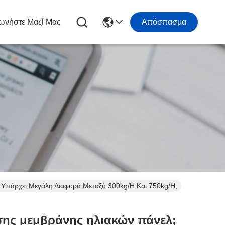
ωνήστε Μαζί Μας
Απόσπασμα
Υπάρχει Μεγάλη Διαφορά Μεταξύ 300kg/h Και 750kg/h;
σης μεμβράνης ηλιακών πάνελ;