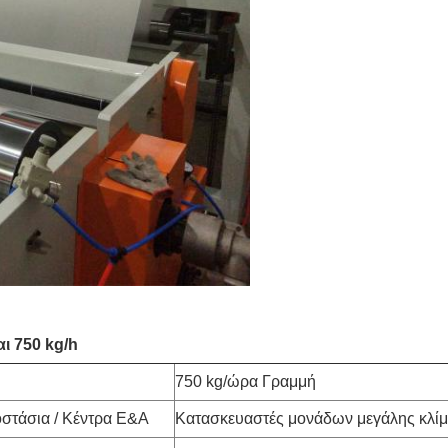
ι 750 kg/h
750 kg/ώρα Γραμμή
στάσια / Κέντρα Ε&Α
Κατασκευαστές μονάδων μεγάλης κλί