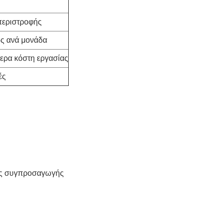
 περιστροφής
ος ανά μονάδα
ερα κόστη εργασίας
ές
της συγπροσαγωγής