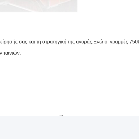
ιχείρησής σας και τη στρατηγική της αγοράς.Ενώ οι γραμμές 7
 ταινιών.
ος
προϊόντα
μος
Πλαστική γραμμή εξώθησης φύλλων
 με εμάς