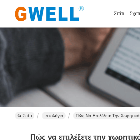
Σπίτι
Σχετ
Σπίτι
Ιστολόγιο
Πώς Να Επιλέξετε Την Χωρητικ
Πώς να επιλέξετε την χωρητι