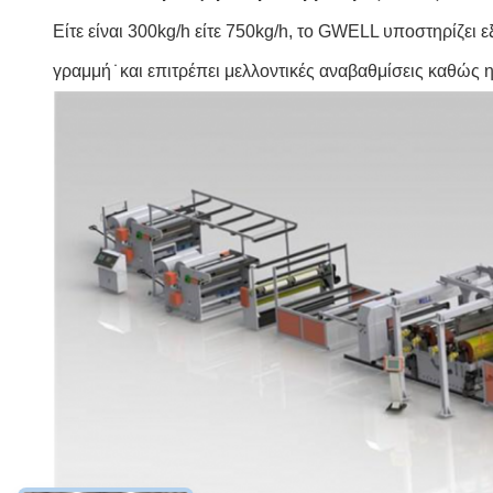
Είτε είναι 300kg/h είτε 750kg/h, το GWELL υποστηρίζε
γραμμή ̇ και επιτρέπει μελλοντικές αναβαθμίσεις καθώς 