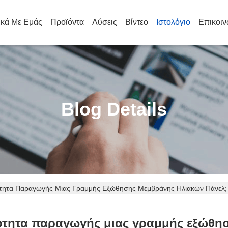
ικά Με Εμάς
Προϊόντα
Λύσεις
Βίντεο
Ιστολόγιο
Επικοιν
Blog Details
ότητα Παραγωγής Μιας Γραμμής Εξώθησης Μεμβράνης Ηλιακών Πάνελ; 
κότητα παραγωγής μιας γραμμής εξώθη