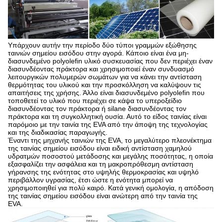
Υπάρχουν αυτήν την περίοδο δύο τύποι γραμμών εξώθησης
ταινιών σημείου εισόδου στην αγορά. Κάποιο είναι ένα μη-
διασυνδεμένο polyolefin υλικό συσκευασίας που δεν περιέχει έναν
διασυνδέοντας πράκτορα και χρησιμοποιεί έναν συνδυασμό
λειτουργικών πολυμερών σωμάτων για να κάνει την αντίσταση
θερμότητας του υλικού και την προσκόλληση να καλύψουν τις
απαιτήσεις της χρήσης. Άλλο είναι διασυνδεμένο polyolefin που
τοποθετεί το υλικό που περιέχει σε κάψα το υπεροξείδιο
διασυνδέοντας τον πράκτορα ή silane διασυνδέοντας τον
πράκτορα και τη συγκολλητική ουσία. Αυτό το είδος ταινίας είναι
παρόμοιο με την ταινία της EVA από την άποψη της τεχνολογίας
και της διαδικασίας παραγωγής.
Έναντι της μηχανής ταινιών της EVA, το μεγαλύτερο πλεονέκτημα
της ταινίας σημείου εισόδου είναι ειδική αντίσταση χαμηλού
υδρατμών ποσοστού μετάδοσης και μεγάλης ποσότητας, η οποία
εξασφαλίζει την ασφάλεια και τη μακροπρόθεσμη αντίσταση
γήρανσης της ενότητας στο υψηλής θερμοκρασίας και υψηλό
περιβάλλον υγρασίας, έτσι ώστε η ενότητα μπορεί να
χρησιμοποιηθεί για πολύ καιρό. Κατά γενική ομολογία, η απόδοση
της ταινίας σημείου εισόδου είναι ανώτερη από την ταινία της
EVA.