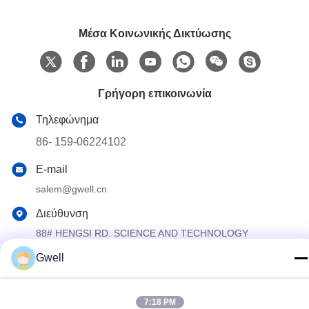
Μέσα Κοινωνικής Δικτύωσης
Γρήγορη επικοινωνία
Τηλεφώνημα
86- 159-06224102
E-mail
salem@gwell.cn
Διεύθυνση
88# HENGSI RD. SCIENCE AND TECHNOLOGY
INDUSTRY PARK,CHENGXIANG TOWN,TAICANG,
SUZHOU JIANGSU PROVINCE, CHINA Η βιομηχανία της
Gwell
τεχνολογίας και της επιστήμης στην Κίνα
7:18 PM