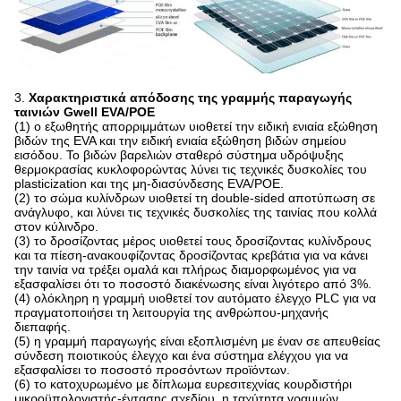
3.
Χαρακτηριστικά απόδοσης της γραμμής παραγωγής
ταινιών Gwell EVA/POE
(1) ο εξωθητής απορριμμάτων υιοθετεί την ειδική ενιαία εξώθηση
βιδών της EVA και την ειδική ενιαία εξώθηση βιδών σημείου
εισόδου. Το βιδών βαρελιών σταθερό σύστημα υδρόψυξης
θερμοκρασίας κυκλοφορώντας λύνει τις τεχνικές δυσκολίες του
plasticization και της μη-διασύνδεσης EVA/POE.
(2) το σώμα κυλίνδρων υιοθετεί τη double-sided αποτύπωση σε
ανάγλυφο, και λύνει τις τεχνικές δυσκολίες της ταινίας που κολλά
στον κύλινδρο.
(3) το δροσίζοντας μέρος υιοθετεί τους δροσίζοντας κυλίνδρους
και τα πίεση-ανακουφίζοντας δροσίζοντας κρεβάτια για να κάνει
την ταινία να τρέξει ομαλά και πλήρως διαμορφωμένος για να
εξασφαλίσει ότι το ποσοστό διακένωσης είναι λιγότερο από 3%.
(4) ολόκληρη η γραμμή υιοθετεί τον αυτόματο έλεγχο PLC για να
πραγματοποιήσει τη λειτουργία της ανθρώπου-μηχανής
διεπαφής.
(5) η γραμμή παραγωγής είναι εξοπλισμένη με έναν σε απευθείας
σύνδεση ποιοτικούς έλεγχο και ένα σύστημα ελέγχου για να
εξασφαλίσει το ποσοστό προσόντων προϊόντων.
(6) το κατοχυρωμένο με δίπλωμα ευρεσιτεχνίας κουρδιστήρι
μικροϋπολογιστής-έντασης σχεδίου, η ταχύτητα γραμμών