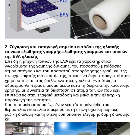
2.
Σύγκριση και εισαγωγή σημείου εισόδου της ηλιακής
ταινιών εξώθησης γραμμής εξώθησης γραμμών και ταινιών
της EVA ηλιακής
Επειδή η μηχανή ταινιών της EVA έχει τα χαρακτηριστικά
γνωρίσματα της χαμηλής δύναμης, του ποσοστού μετάδοσης
ατμού απόγειου και του ποσοστού απορρόφησης νερού, και της
φτωχής καιρικής αντίστασής της, πρέπει να άκρη-σφραγιστεί όταν
χρησιμοποιείται στις διπλές ενότητες γυαλιού. Εντούτοις, ο
υδρατμός θα περάσει ακόμα μέσω κατά τη διάρκεια της κανονικής
χρήσης, με συνέπεια τη διάσπαση σε άτομα ταινιών που έχει
επιπτώσεις στην ελαφριά μετάδοση και μειώνει την ηλεκτρική
παραγωγή της ενότητας.
Και το σημείο εισόδου έχει έναν νέο τύπο polyolefin του
θερμοπλαστικού ελαστομερούς με τη στενή σχετική μοριακή
μαζική διανομή και τη στενή comonomer ελέγξιμης δομή διανομής
και.