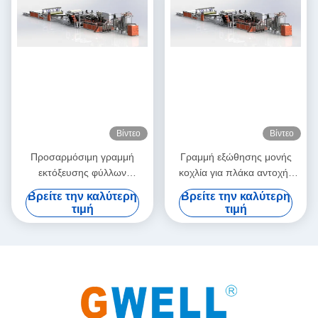
Βίντεο
Βίντεο
Προσαρμόσιμη γραμμή
Γραμμή εξώθησης μονής
εκτόξευσης φύλλων
κοχλία για πλάκα αντοχής
PC/PMMA, υψηλής
PC, φύλλο PMMA, γραμμή
Βρείτε την καλύτερη
Βρείτε την καλύτερη
διαφάνειας με μονή βίδα
παραγωγής διαφανούς
τιμή
τιμή
οπτικού φύλλου PC