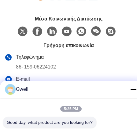
Μέσα Κοινωνικής Δικτύωσης
Γρήγορη επικοινωνία
Τηλεφώνημα
86- 159-06224102
E-mail
salem@gwell.cn
Gwell
Διεύθυνση
88# HENGSI RD. SCIENCE AND TECHNOLOGY
5:25 PM
INDUSTRY PARK,CHENGXIANG TOWN,TAICANG,
SUZHOU JIANGSU PROVINCE, CHINA Η βιομηχανία της
τεχνολογίας και της επιστήμης στην Κίνα
Good day, what product are you looking for?