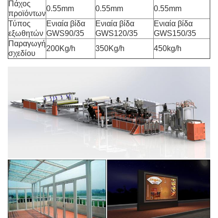
Πάχος
0.55mm
0.55mm
0.55mm
προϊόντων
Τύπος
Ενιαία βίδα
Ενιαία βίδα
Ενιαία βίδα
εξωθητών
GWS90/35
GWS120/35
GWS150/35
Παραγωγή
200Kg/h
350Kg/h
450kg/h
σχεδίου