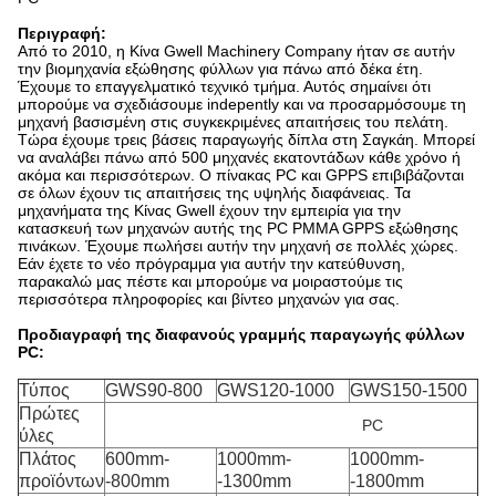
Περιγραφή:
Από το 2010, η Κίνα Gwell Machinery Company ήταν σε αυτήν
την βιομηχανία εξώθησης φύλλων για πάνω από δέκα έτη.
Έχουμε το επαγγελματικό τεχνικό τμήμα. Αυτός σημαίνει ότι
μπορούμε να σχεδιάσουμε indepently και να προσαρμόσουμε τη
μηχανή βασισμένη στις συγκεκριμένες απαιτήσεις του πελάτη.
Τώρα έχουμε τρεις βάσεις παραγωγής δίπλα στη Σαγκάη. Μπορεί
να αναλάβει πάνω από 500 μηχανές εκατοντάδων κάθε χρόνο ή
ακόμα και περισσότερων. Ο πίνακας PC και GPPS επιβιβάζονται
σε όλων έχουν τις απαιτήσεις της υψηλής διαφάνειας. Τα
μηχανήματα της Κίνας Gwell έχουν την εμπειρία για την
κατασκευή των μηχανών αυτής της PC PMMA GPPS εξώθησης
πινάκων. Έχουμε πωλήσει αυτήν την μηχανή σε πολλές χώρες.
Εάν έχετε το νέο πρόγραμμα για αυτήν την κατεύθυνση,
παρακαλώ μας πέστε και μπορούμε να μοιραστούμε τις
περισσότερα πληροφορίες και βίντεο μηχανών για σας.
Προδιαγραφή της διαφανούς γραμμής παραγωγής φύλλων
PC:
Τύπος
GWS90-800
GWS120-1000
GWS150-1500
Πρώτες
PC
ύλες
Πλάτος
600mm-
1000mm-
1000mm-
προϊόντων
-800mm
-1300mm
-1800mm