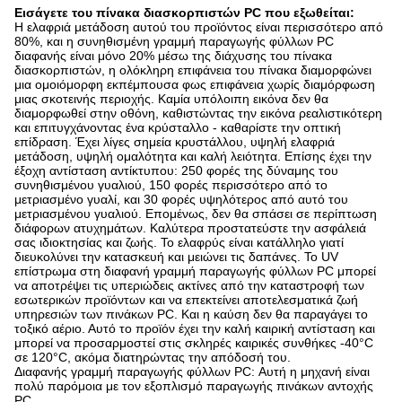
Εισάγετε του πίνακα διασκορπιστών PC που εξωθείται:
Η ελαφριά μετάδοση αυτού του προϊόντος είναι περισσότερο από
80%, και η συνηθισμένη γραμμή παραγωγής φύλλων PC
διαφανής είναι μόνο 20% μέσω της διάχυσης του πίνακα
διασκορπιστών, η ολόκληρη επιφάνεια του πίνακα διαμορφώνει
μια ομοιόμορφη εκπέμπουσα φως επιφάνεια χωρίς διαμόρφωση
μιας σκοτεινής περιοχής. Καμία υπόλοιπη εικόνα δεν θα
διαμορφωθεί στην οθόνη, καθιστώντας την εικόνα ρεαλιστικότερη
και επιτυγχάνοντας ένα κρύσταλλο - καθαρίστε την οπτική
επίδραση. Έχει λίγες σημεία κρυστάλλου, υψηλή ελαφριά
μετάδοση, υψηλή ομαλότητα και καλή λειότητα. Επίσης έχει την
έξοχη αντίσταση αντίκτυπου: 250 φορές της δύναμης του
συνηθισμένου γυαλιού, 150 φορές περισσότερο από το
μετριασμένο γυαλί, και 30 φορές υψηλότερος από αυτό του
μετριασμένου γυαλιού. Επομένως, δεν θα σπάσει σε περίπτωση
διάφορων ατυχημάτων. Καλύτερα προστατεύστε την ασφάλειά
σας ιδιοκτησίας και ζωής. Το ελαφρύς είναι κατάλληλο γιατί
διευκολύνει την κατασκευή και μειώνει τις δαπάνες. Το UV
επίστρωμα στη διαφανή γραμμή παραγωγής φύλλων PC μπορεί
να αποτρέψει τις υπεριώδεις ακτίνες από την καταστροφή των
εσωτερικών προϊόντων και να επεκτείνει αποτελεσματικά ζωή
υπηρεσιών των πινάκων PC. Και η καύση δεν θα παραγάγει το
τοξικό αέριο. Αυτό το προϊόν έχει την καλή καιρική αντίσταση και
μπορεί να προσαρμοστεί στις σκληρές καιρικές συνθήκες -40°C
σε 120°C, ακόμα διατηρώντας την απόδοσή του.
Διαφανής γραμμή παραγωγής φύλλων PC: Αυτή η μηχανή είναι
πολύ παρόμοια με τον εξοπλισμό παραγωγής πινάκων αντοχής
PC