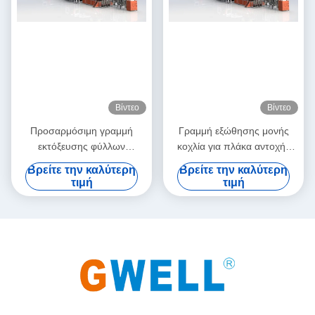
Βίντεο
Βίντεο
Προσαρμόσιμη γραμμή
Γραμμή εξώθησης μονής
εκτόξευσης φύλλων
κοχλία για πλάκα αντοχής
PC/PMMA, υψηλής
PC, φύλλο PMMA, γραμμή
Βρείτε την καλύτερη
Βρείτε την καλύτερη
διαφάνειας με μονή βίδα
παραγωγής διαφανούς
τιμή
τιμή
οπτικού φύλλου PC