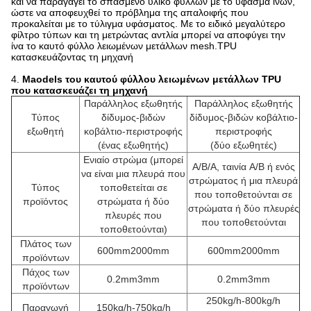
και να παραγάγει το σπασμένο υλικό φύλλων με το ύφασμα ινών,
ώστε να αποφευχθεί το πρόβλημα της απαλοιφής που
προκαλείται με το τύλιγμα υφάσματος. Με το ειδικό μεγαλύτερο
φίλτρο τύπων και τη μετρώντας αντλία μπορεί να αποφύγει την
ίνα το καυτό φύλλο λειωμένων μετάλλων mesh.TPU
κατασκευάζοντας τη μηχανή
4.
Maodels του καυτού φύλλου λειωμένων μετάλλων TPU
που κατασκευάζει τη μηχανή
Παράλληλος εξωθητής
Παράλληλος εξωθητής
Τύπος
δίδυμος-βιδών
δίδυμος-βιδών κοβάλτιο-
εξωθητή
κοβάλτιο-περιστροφής
περιστροφής
(ένας εξωθητής)
(δύο εξωθητές)
Ενιαίο στρώμα (μπορεί
A/B/A, ταινία A/B ή ενός
να είναι μια πλευρά που
στρώματος ή μια πλευρά
Τύπος
τοποθετείται σε
που τοποθετούνται σε
προϊόντος
στρώματα ή δύο
στρώματα ή δύο πλευρές
πλευρές που
που τοποθετούνται
τοποθετούνται)
Πλάτος των
600mm2000mm
600mm2000mm
προϊόντων
Πάχος των
0.2mm3mm
0.2mm3mm
προϊόντων
250kg/h-800kg/h
Παραγωγή
150kg/h-750kg/h