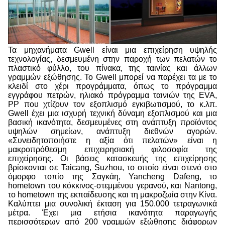
Τα μηχανήματα Gwell είναι μια επιχείρηση υψηλής
τεχνολογίας, δεσμευμένη στην παροχή των πελατών το
πλαστικό φύλλο, του πίνακα, της ταινίας και άλλων
γραμμών εξώθησης. Το Gwell μπορεί να παρέχει τα με το
κλειδί στο χέρι προγράμματα, όπως το πρόγραμμα
εγγράφου πετρών, ηλιακό πρόγραμμα ταινιών της EVA,
PP που χτίζουν τον εξοπλισμό εγκιβωτισμού, το κ.λπ.
Gwell έχει μια ισχυρή τεχνική δύναμη εξοπλισμού και μια
βασική ικανότητα, δεσμευμένες στη ανάπτυξη προϊόντος
υψηλών σημείων, ανάπτυξη διεθνών αγορών.
«Συνειδητοποιήστε η αξία ότι πελατών» είναι η
μακροπρόθεσμη επιχειρησιακή φιλοσοφία της
επιχείρησης. Οι βάσεις κατασκευής της επιχείρησης
βρίσκονται σε Taicang, Suzhou, το οποίο είναι στενό στο
όμορφο τοπίο της Σαγκάη, Yancheng Dafeng, το
hometown του κόκκινος-στεμμένου γερανού, και Nantong,
το hometown της εκπαίδευσης και τη μακροζωία στην Κίνα.
Καλύπτει μια συνολική έκταση για 150.000 τετραγωνικά
μέτρα. Έχει μια ετήσια ικανότητα παραγωγής
περισσότερων από 200 γραμμών εξώθησης διάφορων