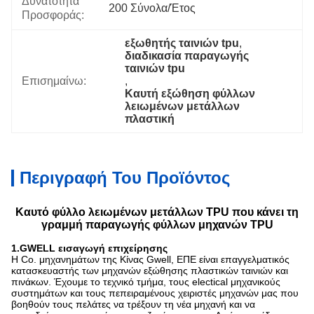
Δυνατότητα
200 Σύνολα/έτος
Προσφοράς:
εξωθητής ταινιών tpu
, 
διαδικασία παραγωγής 
ταινιών tpu
Επισημαίνω:
, 
Καυτή εξώθηση φύλλων 
λειωμένων μετάλλων 
πλαστική
Περιγραφή Του Προϊόντος
Καυτό φύλλο λειωμένων μετάλλων TPU που κάνει τη
γραμμή παραγωγής φύλλων μηχανών TPU
1.GWELL εισαγωγή επιχείρησης
Η Co. μηχανημάτων της Κίνας Gwell, ΕΠΕ είναι επαγγελματικός
κατασκευαστής των μηχανών εξώθησης πλαστικών ταινιών και
πινάκων. Έχουμε το τεχνικό τμήμα, τους electical μηχανικούς
συστημάτων και τους πεπειραμένους χειριστές μηχανών μας που
βοηθούν τους πελάτες να τρέξουν τη νέα μηχανή και να