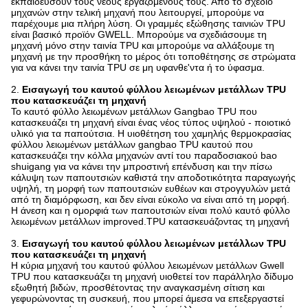
εκπαιδεύσουν τους νέους εργαζομένους τους. Από το σχέδιο
μηχανών στην τελική μηχανή που λειτουργεί, μπορούμε να
παρέχουμε μια πλήρη λύση. Οι γραμμές εξώθησης ταινιών TPU
είναι βασικό προϊόν GWELL. Μπορούμε να σχεδιάσουμε τη
μηχανή μόνο στην ταινία TPU και μπορούμε να αλλάξουμε τη
μηχανή με την προσθήκη το μέρος ότι τοποθέτησης σε στρώματα
για να κάνει την ταινία TPU σε μη υφανθε'ντα ή το ύφασμα.
2.
Εισαγωγή του καυτού φύλλου λειωμένων μετάλλων TPU
που κατασκευάζει τη μηχανή
Το καυτό φύλλο λειωμένων μετάλλων Gangbao TPU που
κατασκευάζει τη μηχανή είναι ένας νέος τύπος υψηλού - ποιοτικό
υλικό για τα παπούτσια. Η υιοθέτηση του χαμηλής θερμοκρασίας
φύλλου λειωμένων μετάλλων gangbao TPU καυτού που
κατασκευάζει την κόλλα μηχανών αντί του παραδοσιακού bao
shuigang για να κάνει την μπροστινή επένδυση και την πίσω
κάλυψη των παπουτσιών καθιστά την αποδοτικότητα παραγωγής
υψηλή, τη μορφή των παπουτσιών ευθέων και στρογγυλών μετά
από τη διαμόρφωση, και δεν είναι εύκολο να είναι από τη μορφή.
Η άνεση και η ομορφιά των παπουτσιών είναι πολύ καυτό φύλλο
λειωμένων μετάλλων improved.TPU κατασκευάζοντας τη μηχανή
3.
Εισαγωγή του καυτού φύλλου λειωμένων μετάλλων TPU
που κατασκευάζει τη μηχανή
Η κύρια μηχανή του καυτού φύλλου λειωμένων μετάλλων Gwell
TPU που κατασκευάζει τη μηχανή υιοθετεί τον παράλληλο δίδυμο
εξωθητή βιδών, προσθέτοντας την αναγκασμένη σίτιση και
γεφυρώνοντας τη συσκευή, που μπορεί άμεσα να επεξεργαστεί