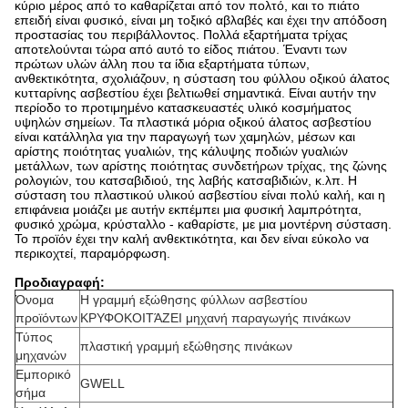
κύριο μέρος από το καθαρίζεται από τον πολτό, και το πιάτο
επειδή είναι φυσικό, είναι μη τοξικό αβλαβές και έχει την απόδοση
προστασίας του περιβάλλοντος. Πολλά εξαρτήματα τρίχας
αποτελούνται τώρα από αυτό το είδος πιάτου. Έναντι των
πρώτων υλών άλλη που τα ίδια εξαρτήματα τύπων,
ανθεκτικότητα, σχολιάζουν, η σύσταση του φύλλου οξικού άλατος
κυτταρίνης ασβεστίου έχει βελτιωθεί σημαντικά. Είναι αυτήν την
περίοδο το προτιμημένο κατασκευαστές υλικό κοσμήματος
υψηλών σημείων. Τα πλαστικά μόρια οξικού άλατος ασβεστίου
είναι κατάλληλα για την παραγωγή των χαμηλών, μέσων και
αρίστης ποιότητας γυαλιών, της κάλυψης ποδιών γυαλιών
μετάλλων, των αρίστης ποιότητας συνδετήρων τρίχας, της ζώνης
ρολογιών, του κατσαβιδιού, της λαβής κατσαβιδιών, κ.λπ. Η
σύσταση του πλαστικού υλικού ασβεστίου είναι πολύ καλή, και η
επιφάνεια μοιάζει με αυτήν εκπέμπει μια φυσική λαμπρότητα,
φυσικό χρώμα, κρύσταλλο - καθαρίστε, με μια μοντέρνη σύσταση.
Το προϊόν έχει την καλή ανθεκτικότητα, και δεν είναι εύκολο να
περικοχτεί, παραμόρφωση.
Προδιαγραφή:
Όνομα
Η γραμμή εξώθησης φύλλων ασβεστίου
προϊόντων
ΚΡΥΦΟΚΟΙΤΆΖΕΙ μηχανή παραγωγής πινάκων
Τύπος
πλαστική γραμμή εξώθησης πινάκων
μηχανών
Εμπορικό
GWELL
σήμα