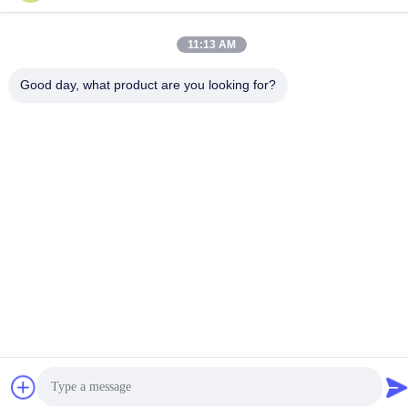
11:13 AM
Βίντεο
Βίντεο
Good day, what product are you looking for?
Γραμμή παραγωγής φύλλων
Η γραμμή εκτόξευσης PETG
ΙΣΧΊΩΝ PMMA ABS GPPS
για διαφημιστικές οθόνες
για τους δίσκους αγωγών
Βρείτε την καλύτερη
Βρείτε την καλύτερη
συρταριών
τιμή
τιμή
Μέσα Κοινωνικής Δικτύωσης