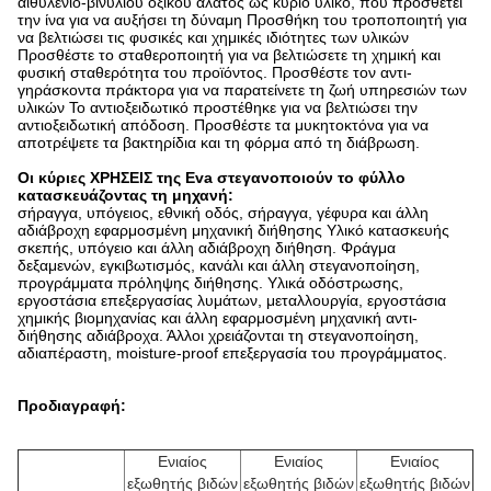
αιθυλένιο-βινυλίου οξικού άλατος ως κύριο υλικό, που προσθέτει
την ίνα για να αυξήσει τη δύναμη Προσθήκη του τροποποιητή για
να βελτιώσει τις φυσικές και χημικές ιδιότητες των υλικών
Προσθέστε το σταθεροποιητή για να βελτιώσετε τη χημική και
φυσική σταθερότητα του προϊόντος. Προσθέστε τον αντι-
γηράσκοντα πράκτορα για να παρατείνετε τη ζωή υπηρεσιών των
υλικών Το αντιοξειδωτικό προστέθηκε για να βελτιώσει την
αντιοξειδωτική απόδοση. Προσθέστε τα μυκητοκτόνα για να
αποτρέψετε τα βακτηρίδια και τη φόρμα από τη διάβρωση.
Οι κύριες ΧΡΗΣΕΙΣ
της Eva στεγανοποιούν το φύλλο
κατασκευάζοντας τη μηχανή
:
σήραγγα, υπόγειος, εθνική οδός, σήραγγα, γέφυρα και άλλη
αδιάβροχη εφαρμοσμένη μηχανική διήθησης Υλικό κατασκευής
σκεπής, υπόγειο και άλλη αδιάβροχη διήθηση. Φράγμα
δεξαμενών, εγκιβωτισμός, κανάλι και άλλη στεγανοποίηση,
προγράμματα πρόληψης διήθησης. Υλικά οδόστρωσης,
εργοστάσια επεξεργασίας λυμάτων, μεταλλουργία, εργοστάσια
χημικής βιομηχανίας και άλλη εφαρμοσμένη μηχανική αντι-
διήθησης αδιάβροχα. Άλλοι χρειάζονται τη στεγανοποίηση,
αδιαπέραστη, moisture-proof επεξεργασία του προγράμματος.
Προδιαγραφή:
Ενιαίος
Ενιαίος
Ενιαίος
εξωθητής βιδών
εξωθητής βιδών
εξωθητής βιδών