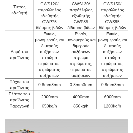
GWS120/
GWS130/
GWS150/
Τύπος
παράλληλος
παράλληλος
παράλληλος
εξωθητή
εξωθητής
εξωθητής
εξωθητής
GWP75
GWP85
GWS95
δίδυμος-βιδών
δίδυμος-βιδών
δίδυμος-βιδών
Ενιαίο,
Ενιαίο,
Ενιαίο,
μονομερούς και
μονομερούς και
μονομερούς και
διμερούς
διμερούς
διμερούς
Δομή του
αυξήσεων
αυξήσεων
αυξήσεων
προϊόντος
στρώμα
στρώμα
στρώμα
στρώματος,
στρώματος,
στρώματος,
στρώματος
στρώματος
στρώματος
αυξήσεων
αυξήσεων
αυξήσεων
Πάχος του
0.8mm3mm
0.8mm3mm
0.8mm3mm
προϊόντος
Πλάτος του
2000mm
4000mm
6000mm
προϊόντος
Παραγωγή
650kg/h
850kg/h
1200kg/h