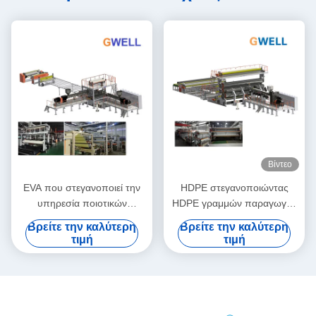
Βίντεο
EVA που στεγανοποιεί την
HDPE στεγανοποιώντας
υπηρεσία ποιοτικών
HDPE γραμμών παραγωγής
μεταπωλήσεων μηχανών
μεμβρανών μηχανή
Βρείτε την καλύτερη
Βρείτε την καλύτερη
παραγωγής μεμβρανών
εξώθησης ταινιών απόδειξης
τιμή
τιμή
νερού