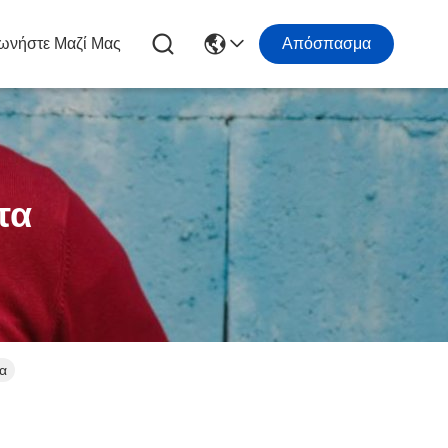
ωνήστε Μαζί Μας
Απόσπασμα
τα
α