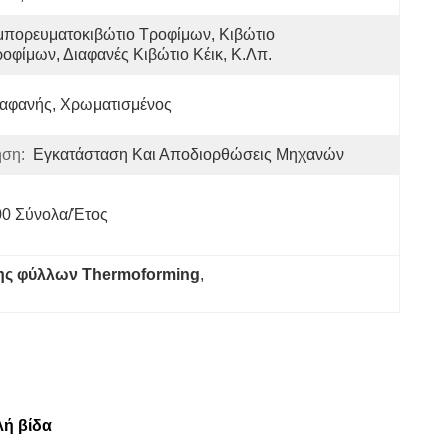
πορευματοκιβώτιο Τροφίμων, Κιβώτιο 
οφίμων, Διαφανές Κιβώτιο Κέικ, Κ.λπ.
ιαφανής, Χρωματισμένος
ση:
Εγκατάσταση Και Αποδιορθώσεις Μηχανών
00 Σύνολα/έτος
σης φύλλων Thermoforming
, 
ή βίδα