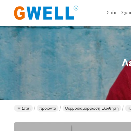
Σπίτι
Σχετ
Λ
Σπίτι
προϊόντα
Θερμοδιαμόρφωση Εξώθηση
Η