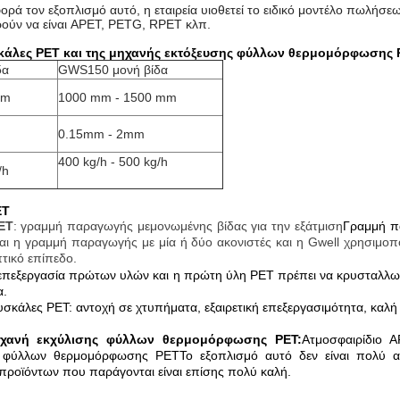
ρά τον εξοπλισμό αυτό, η εταιρεία υιοθετεί το ειδικό μοντέλο πωλήσε
ρούν να είναι APET, PETG, RPET κλπ.
άλες PET και της μηχανής εκτόξευσης φύλλων θερμομόρφωσης 
δα
GWS150 μονή βίδα
mm
1000 mm - 1500 mm
0.15mm - 2mm
400 kg/h - 500 kg/h
/h
ET
ET
: γραμμή παραγωγής μεμονωμένης βίδας για την εξάτμιση
Γραμμή π
ι η γραμμή παραγωγής με μία ή δύο ακονιστές και η Gwell χρησιμοποιε
τικό επίπεδο.
ν επεξεργασία πρώτων υλών και η πρώτη ύλη PET πρέπει να κρυσταλλωθ
α.
υσκάλες PET
: αντοχή σε χτυπήματα, εξαιρετική επεξεργασιμότητα, καλή
χανή εκχύλισης φύλλων θερμομόρφωσης PET
:
Ατμοσφαιρίδιο 
ς φύλλων θερμομόρφωσης PET
Το εξοπλισμό αυτό δεν είναι πολύ 
προϊόντων που παράγονται είναι επίσης πολύ καλή.