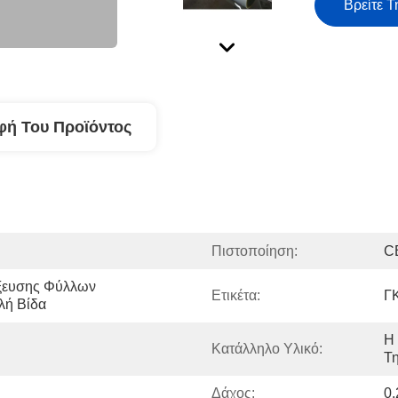
Βρείτε Τ
φή Του Προϊόντος
Πιστοποίηση:
C
ξευσης Φύλλων 
Ετικέτα:
Γ
ή Βίδα
Η 
Κατάλληλο Υλικό:
Τ
Δάχος:
0