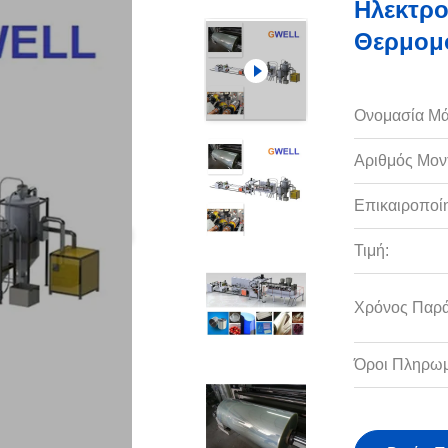
Ηλεκτρο
Θερμομ
Ονομασία Μά
Αριθμός Μον
Επικαιροποί
Τιμή:
Χρόνος Παρ
Όροι Πληρωμ