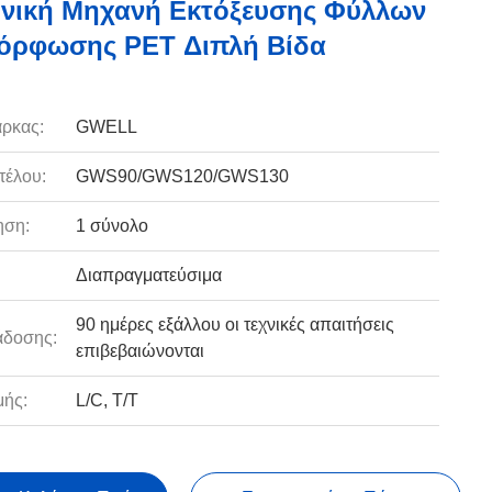
νική Μηχανή Εκτόξευσης Φύλλων
όρφωσης PET Διπλή Βίδα
ρκας:
GWELL
τέλου:
GWS90/GWS120/GWS130
ηση:
1 σύνολο
Διαπραγματεύσιμα
90 ημέρες εξάλλου οι τεχνικές απαιτήσεις
άδοσης:
επιβεβαιώνονται
ής:
L/C, T/T