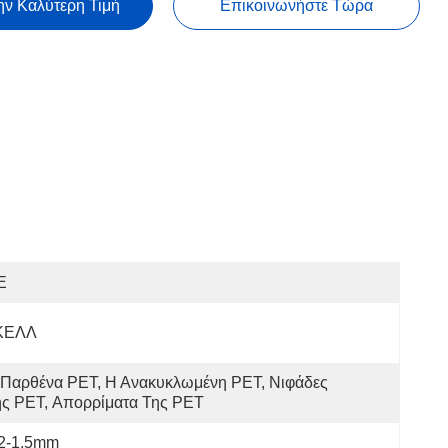
ην Καλύτερη Τιμή
Επικοινωνήστε Τώρα
E
ΚΕΛΛ
Παρθένα PET, Η Ανακυκλωμένη PET, Νιφάδες 
ης PET, Απορρίματα Της PET
.2-1,5mm