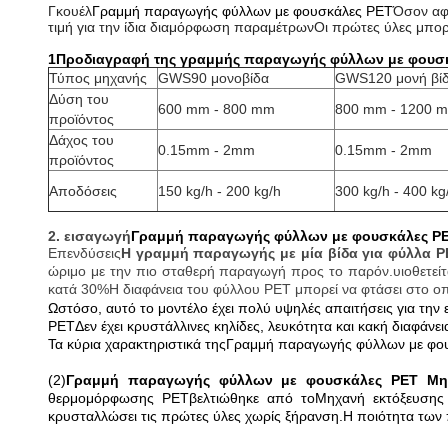
Γκουέλ
Γραμμή παραγωγής φύλλων με φουσκάλες PET
Όσον αφο
τιμή για την ίδια διαμόρφωση παραμέτρωνΟι πρώτες ύλες μπο
1Προδιαγραφή της γραμμής παραγωγής φύλλων με φουσκ
Τύπος μηχανής
GWS90 μονοβίδα
GWS120 μονή βί
Δύση του
600 mm - 800 mm
800 mm - 1200 
προϊόντος
Δάχος του
0.15mm - 2mm
0.15mm - 2mm
προϊόντος
Αποδόσεις
150 kg/h - 200 kg/h
300 kg/h - 400 kg
2. εισαγωγή
Γραμμή παραγωγής φύλλων με φουσκάλες P
Επενδύσεις
Η γραμμή παραγωγής με μία βίδα για φύλλα P
ώριμο με την πιο σταθερή παραγωγή προς το παρόν.υιοθετείτα
κατά 30%Η διαφάνεια του φύλλου PET μπορεί να φτάσει στο οπ
Ωστόσο, αυτό το μοντέλο έχει πολύ υψηλές απαιτήσεις για τη
PET
Δεν έχει κρυστάλλινες κηλίδες, λευκότητα και κακή διαφάνει
Τα κύρια χαρακτηριστικά της
Γραμμή παραγωγής φύλλων με φο
(2)
Γραμμή παραγωγής φύλλων με φουσκάλες PET Μη
θερμομόρφωσης PET
βελτιώθηκε από το
Μηχανή εκτόξευση
κρυσταλλώσει τις πρώτες ύλες χωρίς ξήρανση.Η ποιότητα των 