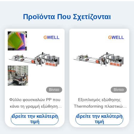
Προϊόντα Που Σχετίζονται
Βίντεο
Βίντεο
Φύλλο φουσκαλών PP που
Εξοπλισμός εξώθησης
κάνει τη γραμμή εξώθησης
Thermoforming πλαστικών
Thermoforming φύλλων
εμπορευματοκιβωτίων PP
Βρείτε την καλύτερη
Βρείτε την καλύτερη
πολυστυρολίου
τιμή
τιμή
πολυπροπυλενίου μηχανών