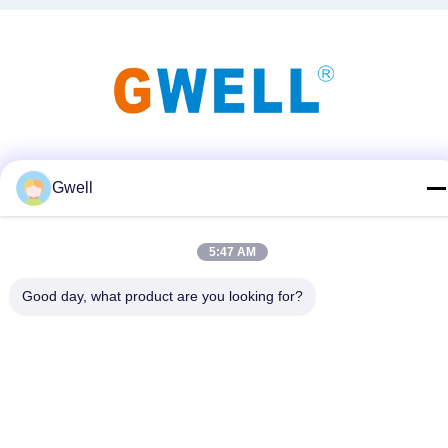
Μέσα Κοινωνικής Δικτύωσης
Gwell
5:47 AM
Γρήγορη επικοινωνία
Good day, what product are you looking for?
Τηλεφώνημα
86- 159-06224102
E-mail
salem@gwell.cn
Διεύθυνση