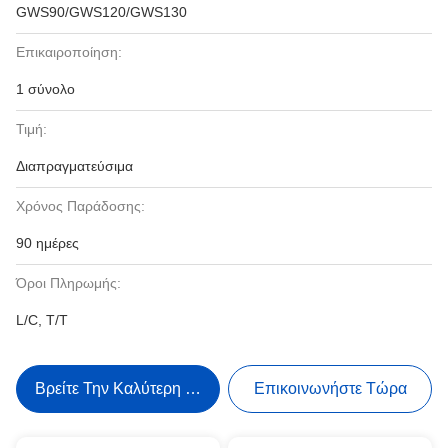
GWS90/GWS120/GWS130
Επικαιροποίηση:
1 σύνολο
Τιμή:
Διαπραγματεύσιμα
Χρόνος Παράδοσης:
90 ημέρες
Όροι Πληρωμής:
L/C, T/T
Βρείτε Την Καλύτερη Τιμή
Επικοινωνήστε Τώρα