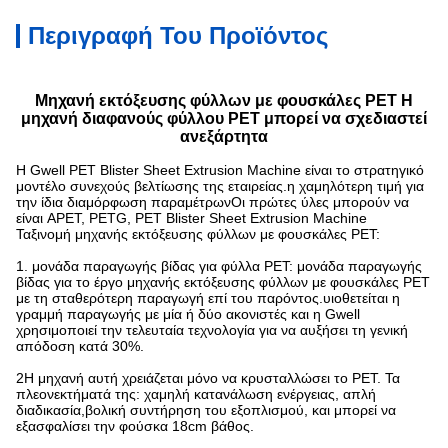
Περιγραφή Του Προϊόντος
Μηχανή εκτόξευσης φύλλων με φουσκάλες PET Η
μηχανή διαφανούς φύλλου PET μπορεί να σχεδιαστεί
ανεξάρτητα
Η Gwell PET Blister Sheet Extrusion Machine είναι το στρατηγικό
μοντέλο συνεχούς βελτίωσης της εταιρείας.η χαμηλότερη τιμή για
την ίδια διαμόρφωση παραμέτρωνΟι πρώτες ύλες μπορούν να
είναι APET, PETG, PET Blister Sheet Extrusion Machine
Ταξινομή μηχανής εκτόξευσης φύλλων με φουσκάλες PET:
1. μονάδα παραγωγής βίδας για φύλλα PET: μονάδα παραγωγής
βίδας για το έργο μηχανής εκτόξευσης φύλλων με φουσκάλες PET
με τη σταθερότερη παραγωγή επί του παρόντος.υιοθετείται η
γραμμή παραγωγής με μία ή δύο ακονιστές και η Gwell
χρησιμοποιεί την τελευταία τεχνολογία για να αυξήσει τη γενική
απόδοση κατά 30%.
2Η μηχανή αυτή χρειάζεται μόνο να κρυσταλλώσει το PET. Τα
πλεονεκτήματά της: χαμηλή κατανάλωση ενέργειας, απλή
διαδικασία,βολική συντήρηση του εξοπλισμού, και μπορεί να
εξασφαλίσει την φούσκα 18cm βάθος.