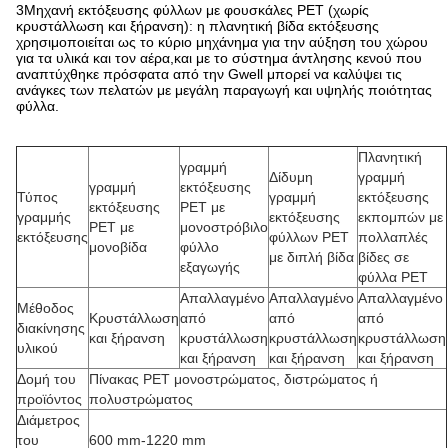
3Μηχανή εκτόξευσης φύλλων με φουσκάλες PET (χωρίς
κρυστάλλωση και ξήρανση): η πλανητική βίδα εκτόξευσης
χρησιμοποιείται ως το κύριο μηχάνημα για την αύξηση του χώρου
για τα υλικά και τον αέρα,και με το σύστημα άντλησης κενού που
αναπτύχθηκε πρόσφατα από την Gwell μπορεί να καλύψει τις
ανάγκες των πελατών με μεγάλη παραγωγή και υψηλής ποιότητας
φύλλα.
Πλανητική
γραμμή
Δίδυμη
γραμμή
γραμμή
εκτόξευσης
Τύπος
γραμμή
εκτόξευσης
εκτόξευσης
PET με
γραμμής
εκτόξευσης
εκπομπών με
PET με
μονοστρόβιλο
εκτόξευσης
φύλλων PET
πολλαπλές
μονοβίδα
φύλλο
με διπλή βίδα
βίδες σε
εξαγωγής
φύλλα PET
Απαλλαγμένο
Απαλλαγμένο
Απαλλαγμένο
Μέθοδος
Κρυστάλλωση
από
από
από
διακίνησης
και ξήρανση
κρυστάλλωση
κρυστάλλωση
κρυστάλλωση
υλικού
και ξήρανση
και ξήρανση
και ξήρανση
Δομή του
Πίνακας PET μονοστρώματος, διστρώματος ή
προϊόντος
πολυστρώματος
Διάμετρος
του
600 mm-1220 mm