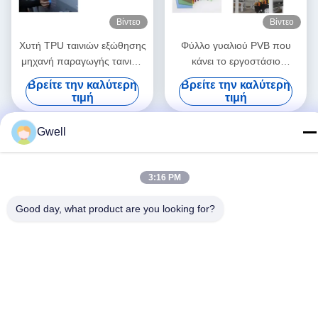
Βίντεο
Βίντεο
Χυτή TPU ταινιών εξώθησης
Φύλλο γυαλιού PVB που
μηχανή παραγωγής ταινιών
κάνει το εργοστάσιο
γραμμών TPU διπλή ενιαίος
μηχανών γραμμών εξώθησης
Βρείτε την καλύτερη
Βρείτε την καλύτερη
εξωθητής βιδών
ταινιών ενδιάμεσων
τιμή
τιμή
στρωμάτων μηχανών PVB
τις άμεσες πωλήσεις
Gwell
3:16 PM
Good day, what product are you looking for?
Μέσα Κοινωνικής Δικτύωσης
Γρήγορη επικοινωνία