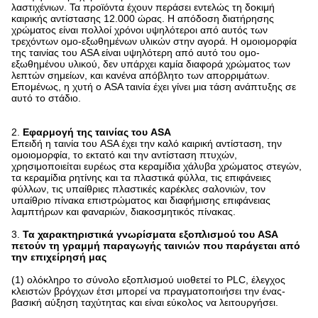
λαστιχένιων. Τα προϊόντα έχουν περάσει εντελώς τη δοκιμή
καιρικής αντίστασης 12.000 ώρας. Η απόδοση διατήρησης
χρώματος είναι πολλοί χρόνοι υψηλότεροι από αυτός των
τρεχόντων ομο-εξωθημένων υλικών στην αγορά. Η ομοιομορφία
της ταινίας του ASA είναι υψηλότερη από αυτό του ομο-
εξωθημένου υλικού, δεν υπάρχει καμία διαφορά χρώματος των
λεπτών σημείων, και κανένα απόβλητο των απορριμάτων.
Επομένως, η χυτή ο ASA ταινία έχει γίνει μια τάση ανάπτυξης σε
αυτό το στάδιο.
2.
Εφαρμογή της ταινίας του ASA
Επειδή η ταινία του ASA έχει την καλό καιρική αντίσταση, την
ομοιομορφία, το εκτατό και την αντίσταση πτυχών,
χρησιμοποιείται ευρέως στα κεραμίδια χάλυβα χρώματος στεγών,
τα κεραμίδια ρητίνης και τα πλαστικά φύλλα, τις επιφάνειες
φύλλων, τις υπαίθριες πλαστικές καρέκλες σαλονιών, τον
υπαίθριο πίνακα επιστρώματος και διαφήμισης επιφάνειας
λαμπτήρων και φαναριών, διακοσμητικός πίνακας.
3.
Τα χαρακτηριστικά γνωρίσματα εξοπλισμού του ASA
πετούν τη γραμμή παραγωγής ταινιών που παράγεται από
την επιχείρησή μας
(1) ολόκληρο το σύνολο εξοπλισμού υιοθετεί το PLC, έλεγχος
κλειστών βρόγχων έτσι μπορεί να πραγματοποιήσει την ένας-
βασική αύξηση ταχύτητας και είναι εύκολος να λειτουργήσει.