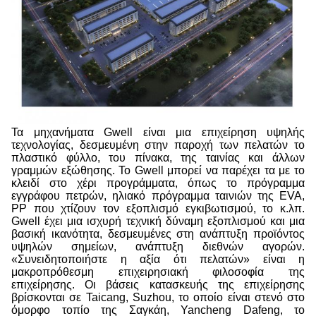
Τα μηχανήματα Gwell είναι μια επιχείρηση υψηλής
τεχνολογίας, δεσμευμένη στην παροχή των πελατών το
πλαστικό φύλλο, του πίνακα, της ταινίας και άλλων
γραμμών εξώθησης. Το Gwell μπορεί να παρέχει τα με το
κλειδί στο χέρι προγράμματα, όπως το πρόγραμμα
εγγράφου πετρών, ηλιακό πρόγραμμα ταινιών της EVA,
PP που χτίζουν τον εξοπλισμό εγκιβωτισμού, το κ.λπ.
Gwell έχει μια ισχυρή τεχνική δύναμη εξοπλισμού και μια
βασική ικανότητα, δεσμευμένες στη ανάπτυξη προϊόντος
υψηλών σημείων, ανάπτυξη διεθνών αγορών.
«Συνειδητοποιήστε η αξία ότι πελατών» είναι η
μακροπρόθεσμη επιχειρησιακή φιλοσοφία της
επιχείρησης. Οι βάσεις κατασκευής της επιχείρησης
βρίσκονται σε Taicang, Suzhou, το οποίο είναι στενό στο
όμορφο τοπίο της Σαγκάη, Yancheng Dafeng, το