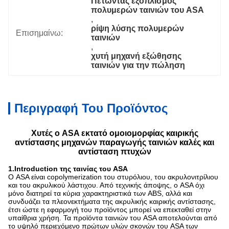
Πετώντας εξοπλισμός 
πολυμερών ταινιών του ASA
, 
ρίψη λύσης πολυμερών 
Επισημαίνω:
ταινιών
, 
χυτή μηχανή εξώθησης 
ταινιών για την πώληση
Περιγραφή Του Προϊόντος
Χυτές ο ASA εκτατό ομοιομορφίας καιρικής
αντίστασης μηχανών παραγωγής ταινιών καλές και
αντίσταση πτυχών
1.Introduction της ταινίας του ASA
Ο ASA είναι copolymerization του στυρόλιου, του ακρυλονιτρίλιου
και του ακρυλικού λάστιχου. Από τεχνικής άποψης, ο ASA όχι
μόνο διατηρεί τα κύρια χαρακτηριστικά των ABS, αλλά και
συνδυάζει τα πλεονεκτήματα της ακρυλικής καιρικής αντίστασης,
έτσι ώστε η εφαρμογή του προϊόντος μπορεί να επεκταθεί στην
υπαίθρια χρήση. Τα προϊόντα ταινιών του ASA αποτελούνται από
το υψηλό περιεχόμενο πρώτων υλών σκονών του ASA των