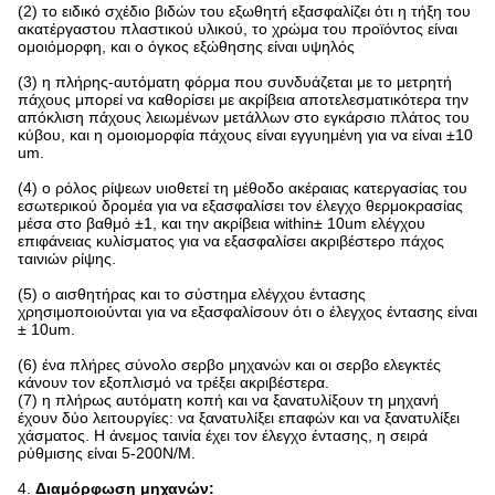
(2) το ειδικό σχέδιο βιδών του εξωθητή εξασφαλίζει ότι η τήξη του
ακατέργαστου πλαστικού υλικού, το χρώμα του προϊόντος είναι
ομοιόμορφη, και ο όγκος εξώθησης είναι υψηλός
(3) η πλήρης-αυτόματη φόρμα που συνδυάζεται με το μετρητή
πάχους μπορεί να καθορίσει με ακρίβεια αποτελεσματικότερα την
απόκλιση πάχους λειωμένων μετάλλων στο εγκάρσιο πλάτος του
κύβου, και η ομοιομορφία πάχους είναι εγγυημένη για να είναι ±10
um.
(4) ο ρόλος ρίψεων υιοθετεί τη μέθοδο ακέραιας κατεργασίας του
εσωτερικού δρομέα για να εξασφαλίσει τον έλεγχο θερμοκρασίας
μέσα στο βαθμό ±1, και την ακρίβεια within± 10um ελέγχου
επιφάνειας κυλίσματος για να εξασφαλίσει ακριβέστερο πάχος
ταινιών ρίψης.
(5) ο αισθητήρας και το σύστημα ελέγχου έντασης
χρησιμοποιούνται για να εξασφαλίσουν ότι ο έλεγχος έντασης είναι
± 10um.
(6) ένα πλήρες σύνολο σερβο μηχανών και οι σερβο ελεγκτές
κάνουν τον εξοπλισμό να τρέξει ακριβέστερα.
(7) η πλήρως αυτόματη κοπή και να ξανατυλίξουν τη μηχανή
έχουν δύο λειτουργίες: να ξανατυλίξει επαφών και να ξανατυλίξει
χάσματος. Η άνεμος ταινία έχει τον έλεγχο έντασης, η σειρά
ρύθμισης είναι 5-200N/M.
4.
Διαμόρφωση μηχανών: