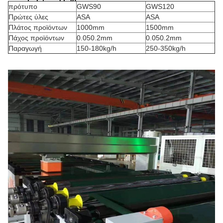
πρότυπο
GWS90
GWS120
Πρώτες ύλες
ASA
ASA
Πλάτος προϊόντων
1000mm
1500mm
Πάχος προϊόντων
0.050.2mm
0.050.2mm
Παραγωγή
150-180kg/h
250-350kg/h