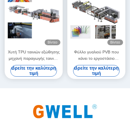
Βίντεο
Βίντεο
Χυτή TPU ταινιών εξώθησης
Φύλλο γυαλιού PVB που
μηχανή παραγωγής ταινιών
κάνει το εργοστάσιο
γραμμών TPU διπλή ενιαίος
μηχανών γραμμών εξώθησης
Βρείτε την καλύτερη
Βρείτε την καλύτερη
εξωθητής βιδών
ταινιών ενδιάμεσων
τιμή
τιμή
στρωμάτων μηχανών PVB
τις άμεσες πωλήσεις