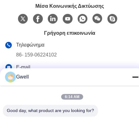
Μέσα Κοινωνικής Δικτύωσης
Γρήγορη επικοινωνία
Τηλεφώνημα
86- 159-06224102
E-mail
salem@gwell.cn
Gwell
Διεύθυνση
88# HENGSI RD. SCIENCE AND TECHNOLOGY
6:14 AM
INDUSTRY PARK,CHENGXIANG TOWN,TAICANG,
SUZHOU JIANGSU PROVINCE, CHINA Η βιομηχανία της
Good day, what product are you looking for?
τεχνολογίας και της επιστήμης στην Κίνα
Πολιτική απορρήτου
|
Sitemap