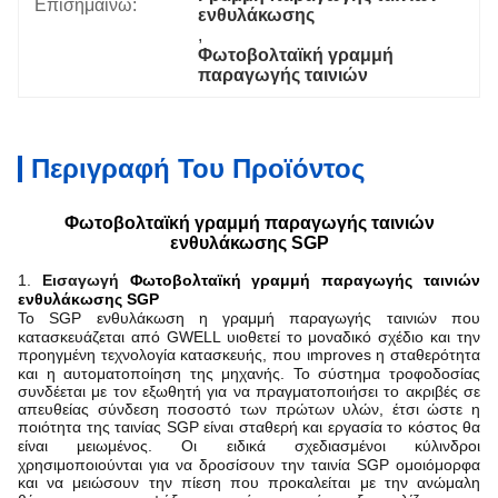
Επισημαίνω:
ενθυλάκωσης
, 
Φωτοβολταϊκή γραμμή 
παραγωγής ταινιών
Περιγραφή Του Προϊόντος
Φωτοβολταϊκή γραμμή παραγωγής ταινιών
ενθυλάκωσης SGP
1.
Εισαγωγή
Φωτοβολταϊκή γραμμή παραγωγής ταινιών
ενθυλάκωσης SGP
Το SGP
ενθυλάκωση
η γραμμή παραγωγής ταινιών που
κατασκευάζεται από GWELL υιοθετεί το μοναδικό σχέδιο και την
προηγμένη τεχνολογία κατασκευής
, που
ι
mprove
s
η σταθερότητα
και η αυτοματοποίηση της μηχανής. Το σύστημα τροφοδοσίας
συνδέεται με τον εξωθητή για να πραγματοποιήσει το ακριβές σε
απευθείας σύνδεση ποσοστό των πρώτων υλών, έτσι ώστε η
ποιότητα της ταινίας SGP είναι σταθερή και εργασία
το κόστος θα
είναι
μειωμένος. Οι ειδικά σχεδιασμένοι κύλινδροι
χρησιμοποιούνται για να δροσίσουν την ταινία SGP ομοιόμορφα
και να μειώσουν την πίεση που προκαλείται με την ανώμαλη