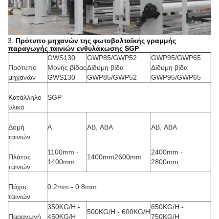
3.
Πρότυπο μηχανών της
φωτοβολταϊκής γραμμής
παραγωγής ταινιών ενθυλάκωσης SGP
GWS130
GWP85/GWP52
GWP95/GWP65
Πρότυπο
Μονής βίδας
Δίδυμη βίδα
Δίδυμη βίδα
μηχανών
GWS130
GWP85/GWP52
GWP95/GWP65
Κατάλληλο
SGP
υλικό
Δομή
Α
ΑΒ, ABA
ΑΒ, ABA
ταινιών
1100mm -
2400mm -
Πλάτος
1400mm2600mm
1400mm
2800mm
ταινιών
Πάχος
0.2mm - 0.8mm
ταινιών
350KG/H -
650KG/H -
500KG/H - 600KG/H
Παραγωγή
450KG/H
750KG/H