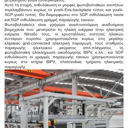
μετριασμένο γυαλί (συνηθισμένο)
.
Αυτή τη στιγμή,
ενθυλάκωση
οι μορφές φωτοβολταϊκών ενοτήτων
περιλαμβάνουν κυρίως το γυαλί-Eva-backplane
τύπος
και γυαλί-
SGP-γυαλί
τύπος
.
Θα διαμορφώσω στο SGP
ενθυλάκωση
ταινία
και SGP
ενθυλάκωση
γραμμή παραγωγής ταινιών.
Φωτοβολταϊκός
s
είναι γρήγορα αναπτυσσόμενη αναδυόμενη
βιομηχανία που μετατρέπει τη ηλιακή ενέργεια στην ηλεκτρική
ενέργεια. Μεταξύ τους, οι κρυστάλλινες ενότητες ηλιακών
κυττάρων πυριτίου χρησιμοποιούνται κυρίως στη μεγάλης
κλίμακας grid-connected ηλεκτρική παραγωγή, τους σταθμούς
παραγωγής ηλεκτρικού ρεύματος από-πλέγματος, τη
φωτοβολταϊκή ολοκλήρωση οικοδόμησης BIPV, κ.λπ., και SGP
ενθυλάκωση
οι γραμμές παραγωγής ταινιών χρησιμοποιούνται
κυρίως στα κτήρια BIPV
, π
hotovoltaic τμήματα ηλεκτρικής
παραγωγής.