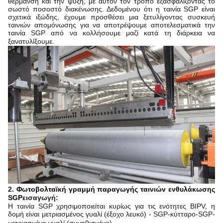
θέρμανση και την ψύξη, με αυτόν τον τρόπο εξασφαλίζοντας το
σωστό ποσοστό διακένωσης. Δεδομένου ότι η ταινία SGP είναι
σχετικά ιξώδης, έχουμε προσθέσει μια ξετυλίγοντας συσκευή
ταινιών απομόνωσης για να αποτρέψουμε αποτελεσματικά την
ταινία SGP από να κολλήσουμε μαζί κατά τη διάρκεια να
ξανατυλίξουμε.
2.
Φωτοβολταϊκή γραμμή παραγωγής ταινιών ενθυλάκωσης
SGP
εισαγωγή:
Η ταινία SGP χρησιμοποιείται κυρίως για τις ενότητες BIPV, η
δομή είναι
μετριασμένος
γυαλί (έξοχο λευκό) - SGP-κύτταρο-SGP-