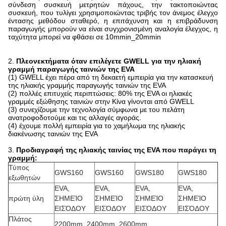
σύνδεση συσκευή μετρητών πάχους, την τακτοποιώντας
συσκευή, που τυλίγει χρησιμοποιώντας τριβής τον άνεμος έλεγχο
έντασης μεθόδου σταθερό, η επιτάχυνση και η επιβράδυνση
παραγωγής μπορούν να είναι συγχρονισμένη αναλογία έλεγχος, η
ταχύτητα μπορεί να φθάσει σε 10mmin_20mmin
2.
Πλεονεκτήματα όταν επιλέγετε GWELL για την ηλιακή
γραμμή παραγωγής ταινιών της EVA
(1) GWELL έχει πέρα από τη δεκαετή εμπειρία για την κατασκευή
της ηλιακής γραμμής παραγωγής ταινιών της EVA
(2) πολλές επιτυχείς περιπτώσεις: 80% της EVA οι ηλιακές
γραμμές εξώθησης ταινιών στην Κίνα γίνονται από GWELL
(3) συνεχίζουμε την τεχνολογία σύμφωνα με του πελάτη
ανατροφοδοτούμε και τις αλλαγές αγοράς.
(4) έχουμε πολλή εμπειρία για το χαμήλωμα της ηλιακής
διακένωσης ταινιών της EVA
3.
Προδιαγραφή της ηλιακής ταινίας της EVA που παράγει τη
γραμμή:
Τύπος
GWS160
GWS160
GWS180
GWS180
εξωθητών
EVA,
EVA,
EVA,
EVA,
πρώτη ύλη
ΣΗΜΕΊΟ
ΣΗΜΕΊΟ
ΣΗΜΕΊΟ
ΣΗΜΕΊΟ
ΕΙΣΌΔΟΥ
ΕΙΣΌΔΟΥ
ΕΙΣΌΔΟΥ
ΕΙΣΌΔΟΥ
Πλάτος
2200mm, 2400mm, 2600mm