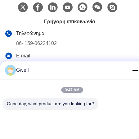
Γρήγορη επικοινωνία
Τηλεφώνημα
86- 159-06224102
E-mail
salem@gwell.cn
Gwell
Διεύθυνση
88# HENGSI RD. SCIENCE AND TECHNOLOGY
INDUSTRY PARK,CHENGXIANG TOWN,TAICANG,
3:47 AM
SUZHOU JIANGSU PROVINCE, CHINA Η βιομηχανία της
τεχνολογίας και της επιστήμης στην Κίνα
Good day, what product are you looking for?
Πολιτική απορρήτου
|
Sitemap
Κίνα Καλό Ποιότητα Πλαστική γραμμή εξώθησης φύλλων
Προμηθευτής. 2021-2026 China Gwell Co., Ltd . Όλοι Δικαιώματα