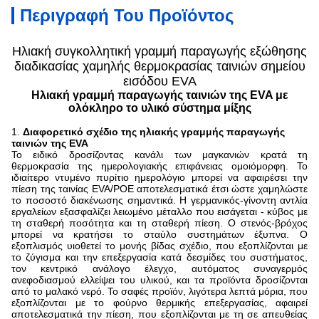
Περιγραφή Του Προϊόντος
Ηλιακή συγκολλητική γραμμή παραγωγής εξώθησης
διαδικασίας χαμηλής θερμοκρασίας ταινιών σημείου
εισόδου EVA
Ηλιακή γραμμή παραγωγής ταινιών της EVA με
ολόκληρο το υλικό σύστημα μίξης
1.
Διαφορετικό σχέδιο της ηλιακής γραμμής παραγωγής
ταινιών της EVA
Το ειδικό δροσίζοντας κανάλι των μαγκανιών κρατά τη
θερμοκρασία της ημερολογιακής επιφάνειας ομοιόμορφη. Το
ιδιαίτερο ντυμένο πυρίτιο ημερολόγιο μπορεί να αφαιρέσει την
πίεση της ταινίας EVA/POE αποτελεσματικά έτσι ώστε χαμηλώστε
το ποσοστό διακένωσης σημαντικά. Η γερμανικός-γίνοντη αντλία
εργαλείων εξασφαλίζει λειωμένο μέταλλο που εισάγεται - κύβος με
τη σταθερή ποσότητα και τη σταθερή πίεση. Ο στενός-βρόχος
μπορεί να κρατήσει το σταύλο συστημάτων έξυπνα. Ο
εξοπλισμός υιοθετεί το μονής βίδας σχέδιο, που εξοπλίζονται με
το ζύγισμα και την επεξεργασία κατά δεσμίδες του συστήματος,
τον κεντρικό ανάλογο έλεγχο, αυτόματος συναγερμός
ανεφοδιασμού ελλείψει του υλικού, και τα προϊόντα δροσίζονται
από το μαλακό νερό. Το σαφές προϊόν, λιγότερα λεπτά μόρια, που
εξοπλίζονται με το φούρνο θερμικής επεξεργασίας, αφαιρεί
αποτελεσματικά την πίεση, που εξοπλίζονται με τη σε απευθείας