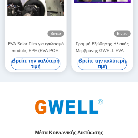
Βίντεο
Βίντεο
EVA Solar Film για εγκλεισμό
Γραμμή Εξώθησης Ηλιακής
module, EPE (EVA-POE-
Μεμβράνης GWELL EVA με
EVA) Γραμμή Παραγωγής
Τεχνολογία Συν-εξώθησης
Βρείτε την καλύτερη
Βρείτε την καλύτερη
Solar Film Μονής Βίδας Συν-
για Ετήσια Παραγωγή 1 GW+
τιμή
τιμή
εξώθησης Σχεδιασμός
και Δομή Μεμβράνης EVA-
800kg/h Παραγωγική
POE-EVA
ικανότητα
Μέσα Κοινωνικής Δικτύωσης