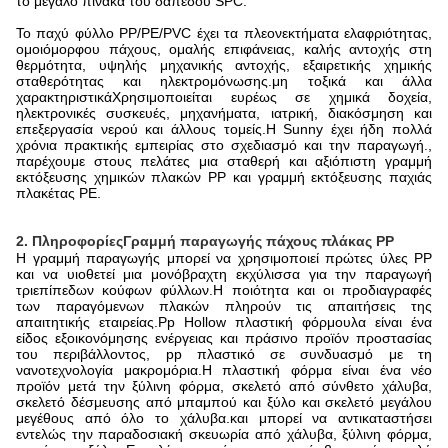
το μεγάλο πίνακα του δαπέδου SPC.
Το παχύ φύλλο PP/PE/PVC έχει τα πλεονεκτήματα ελαφριότητας,
ομοιόμορφου πάχους, ομαλής επιφάνειας, καλής αντοχής στη
θερμότητα, υψηλής μηχανικής αντοχής, εξαιρετικής χημικής
σταθερότητας και ηλεκτρομόνωσης.μη τοξικά και άλλα
χαρακτηριστικάΧρησιμοποιείται ευρέως σε χημικά δοχεία,
ηλεκτρονικές συσκευές, μηχανήματα, ιατρική, διακόσμηση και
επεξεργασία νερού και άλλους τομείς.Η Sunny έχει ήδη πολλά
χρόνια πρακτικής εμπειρίας στο σχεδιασμό και την παραγωγή.,
παρέχουμε στους πελάτες μια σταθερή και αξιόπιστη γραμμή
εκτόξευσης χημικών πλακών PP και γραμμή εκτόξευσης παχιάς
πλακέτας PE.
2. Πληροφορίες
Γραμμή παραγωγής πάχους πλάκας PP
Η γραμμή παραγωγής μπορεί να χρησιμοποιεί πρώτες ύλες PP
και να υιοθετεί μια μονόβραχτη εκχύλισσα για την παραγωγή
τριεπίπεδων κούφων φύλλων.Η ποιότητα και οι προδιαγραφές
των παραγόμενων πλακών πληρούν τις απαιτήσεις της
απαιτητικής εταιρείας.Pp Hollow πλαστική φόρμουλα είναι ένα
είδος εξοικονόμησης ενέργειας και πράσινο προϊόν προστασίας
του περιβάλλοντος, pp πλαστικό σε συνδυασμό με τη
νανοτεχνολογία μακρομόρια.Η πλαστική φόρμα είναι ένα νέο
προϊόν μετά την ξύλινη φόρμα, σκελετό από σύνθετο χάλυβα,
σκελετό δέσμευσης από μπαμπού και ξύλο και σκελετό μεγάλου
μεγέθους από όλο το χάλυβα.και μπορεί να αντικαταστήσει
εντελώς την παραδοσιακή σκευωρία από χάλυβα, ξύλινη φόρμα,