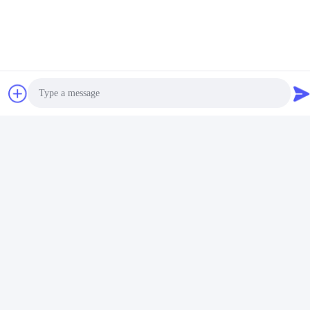
Photo
Video Call
Audio Call
Ετικέτες: