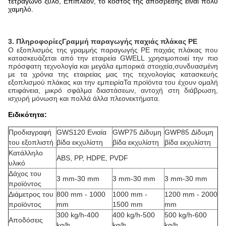
τετράγωνο ξύλο, Επιπλέον, το κόστος της απόσβεσης είναι πολύ
χαμηλό.
3. Πληροφορίες
Γραμμή παραγωγής παχιάς πλάκας PE
Ο εξοπλισμός της γραμμής παραγωγής PE παχιάς πλάκας που
κατασκευάζεται από την εταιρεία GWELL χρησιμοποιεί την πιο
πρόσφατη τεχνολογία και μεγάλα εμπορικά στοιχεία,συνδυασμένη
με τα χρόνια της εταιρείας μας της τεχνολογίας κατασκευής
εξοπλισμού πλάκας και την εμπειρίαΤα προϊόντα του έχουν ομαλή
επιφάνεια, μικρό σφάλμα διαστάσεων, αντοχή στη διάβρωση,
ισχυρή μόνωση και πολλά άλλα πλεονεκτήματα.
Ειδικότητα:
Προδιαγραφή
GWS120 Ενιαία
GWP75 Δίδυμη
GWP85 Δίδυμη
του εξοπλιστή
βίδα εκχυλίστη
βίδα εκχυλίστη
βίδα εκχυλίστη
Κατάλληλο
ABS, PP, HDPE, PVDF
υλικό
Δάχος του
3 mm-30 mm
3 mm-30 mm
3 mm-30 mm
προϊόντος
Διάμετρος του
800 mm - 1000
1000 mm -
1200 mm - 2000
προϊόντος
mm
1500 mm
mm
300 kg/h-400
400 kg/h-500
500 kg/h-600
Αποδόσεις
kg/h
kg/h
kg/h