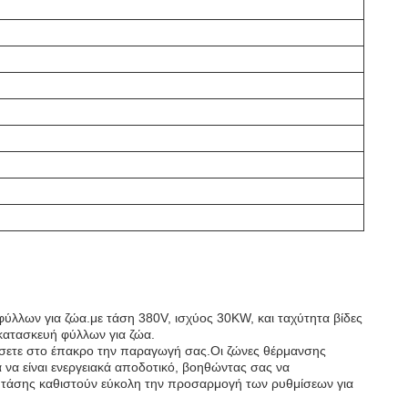
 φύλλων για ζώα.με τάση 380V, ισχύος 30KW, και ταχύτητα βίδες
 κατασκευή φύλλων για ζώα.
ήσετε στο έπακρο την παραγωγή σας.Οι ζώνες θέρμανσης
να είναι ενεργειακά αποδοτικό, βοηθώντας σας να
ών τάσης καθιστούν εύκολη την προσαρμογή των ρυθμίσεων για