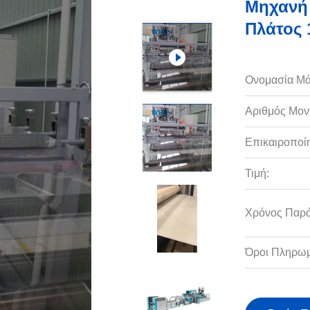
Μηχανή
Πλάτος 
Ονομασία Μά
Αριθμός Μον
Επικαιροποί
Τιμή:
Χρόνος Παρ
Όροι Πληρωμ