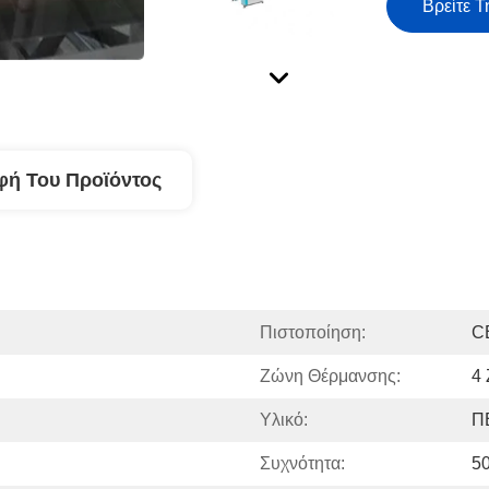
Βρείτε Τ
φή Του Προϊόντος
Πιστοποίηση:
C
Ζώνη Θέρμανσης:
4
Υλικό:
Π
Συχνότητα:
5