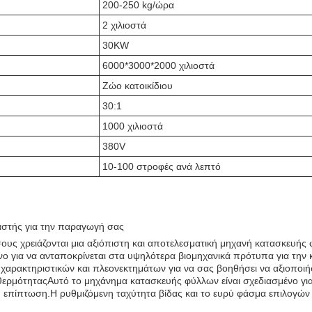
200-250 kg/ώρα
2 χιλιοστά
30KW
6000*3000*2000 χιλιοστά
Ζώο κατοικίδιου
30:1
1000 χιλιοστά
380V
10-100 στροφές ανά λεπτό
αστής για την παραγωγή σας
 όσους χρειάζονται μια αξιόπιστη και αποτελεσματική μηχανή κατασκευής
ένο για να ανταποκρίνεται στα υψηλότερα βιομηχανικά πρότυπα για την
χαρακτηριστικών και πλεονεκτημάτων για να σας βοηθήσει να αξιοποι
ερμότηταςΑυτό το μηχάνημα κατασκευής φύλλων είναι σχεδιασμένο για 
ική επίπτωση.Η ρυθμιζόμενη ταχύτητα βίδας και το ευρύ φάσμα επιλογ