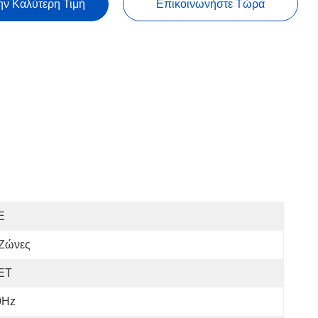
ην Καλύτερη Τιμή
Επικοινωνήστε Τώρα
E
 Ζώνες
ΕΤ
0Hz