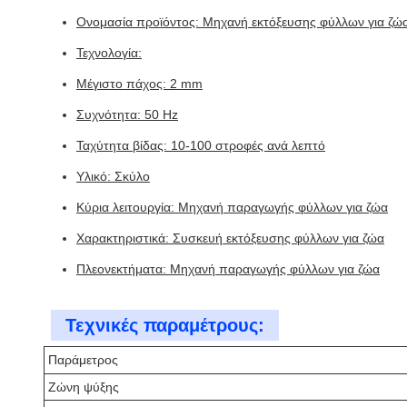
Ονομασία προϊόντος: Μηχανή εκτόξευσης φύλλων για ζώ
Τεχνολογία:
Μέγιστο πάχος: 2 mm
Συχνότητα: 50 Hz
Ταχύτητα βίδας: 10-100 στροφές ανά λεπτό
Υλικό: Σκύλο
Κύρια λειτουργία: Μηχανή παραγωγής φύλλων για ζώα
Χαρακτηριστικά: Συσκευή εκτόξευσης φύλλων για ζώα
Πλεονεκτήματα: Μηχανή παραγωγής φύλλων για ζώα
Τεχνικές παραμέτρους:
Παράμετρος
Ζώνη ψύξης