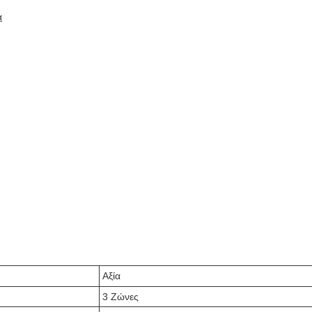
α
Αξία
3 Ζώνες