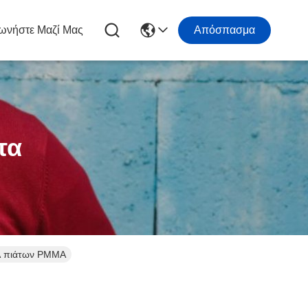
ωνήστε Μαζί Μας
Απόσπασμα
τα
A πιάτων PMMA