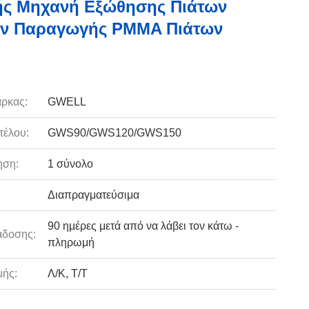
ής Μηχανή Εξώθησης Πιάτων
ν Παραγωγής PMMA Πιάτων
ρκας:
GWELL
τέλου:
GWS90/GWS120/GWS150
ηση:
1 σύνολο
Διαπραγματεύσιμα
90 ημέρες μετά από να λάβει τον κάτω -
άδοσης:
πληρωμή
ής:
Λ/Κ, Τ/Τ