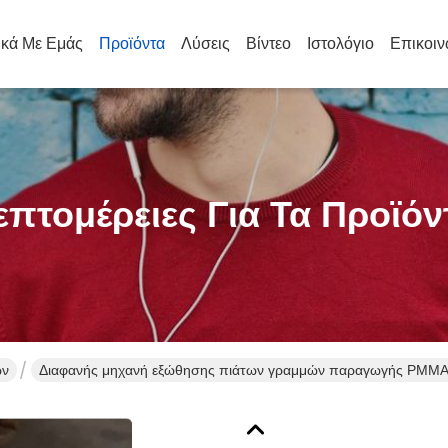
ικά Με Εμάς
Προϊόντα
Λύσεις
Βίντεο
Ιστολόγιο
Επικοιν
επτομέρειες Για Τα Προϊόν
ων
Διαφανής μηχανή εξώθησης πιάτων γραμμών παραγωγής PMM