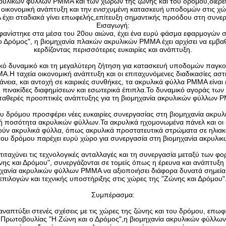
ακρυλικών φύλλων PMMA και των χωρών της ζώνης και του δρόμου,διερ
 οικονομική ανάπτυξη και την ενισχυμένη κατασκευή υποδομών στις χώ
έχει σταδιακά γίνει επωφελής,επίτευξη σημαντικής προόδου στη συνερ
Εισαγωγή:
νίστηκε στα μέσα του 20ου αιώνα, έχει ένα ευρύ φάσμα εφαρμογών σε
Δρόμος", η βιομηχανία πλακών ακρυλικών PMMA έχει αρχίσει να εμβαθύ
κερδίζοντας περισσότερες ευκαιρίες και ανάπτυξη.
ακό δυναμικό και τη μεγαλύτερη ζήτηση για κατασκευή υποδομών παγκ
.Η ταχεία οικονομική ανάπτυξη και οι επιταχυνόμενες διαδικασίες αστ
νεια, και αντοχή σε καιρικές συνθήκες, τα ακρυλικά φύλλα PMMA είναι
 πινακίδες διαφημίσεων και εσωτερικά έπιπλα.Το δυναμικό αγοράς τ
σταθερές προοπτικές ανάπτυξης για τη βιομηχανία ακρυλικών φύλλων 
ου δρόμου προσφέρει νέες ευκαιρίες συνεργασίας στη βιομηχανία ακρ
ή ποσότητα ακρυλικών φύλλων.Τα ακρυλικά ηχομονωμένα πάνελ και οι 
τούν ακρυλικά φύλλα, όπως ακρυλικά προστατευτικά στρώματα σε ηλια
του δρόμου παρέχει ευρύ χώρο για συνεργασία στη βιομηχανία ακρυλι
πιταχύνει τις τεχνολογικές ανταλλαγές και τη συνεργασία μεταξύ των 
ς και Δρόμου", συνεργάζονται σε τομείς όπως η έρευνα και ανάπτυξη τ
ηχανία ακρυλικών φύλλων PMMA να αξιοποιήσει διάφορα δυνατά σημεία
επιλογών και τεχνικής υποστήριξης στις χώρες της "Ζώνης και Δρόμου"
Συμπέρασμα:
ναπτύξει στενές σχέσεις με τις χώρες της ζώνης και του δρόμου, επω
ωτοβουλίας "Η Ζώνη και ο Δρόμος",η βιομηχανία ακρυλικών φύλλων P