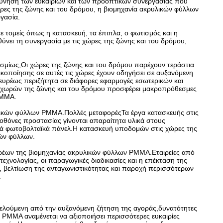
εύνηση των ευκαιριών και των προοπτικών συνεργασίας που
ρες της ζώνης και του δρόμου, η βιομηχανία ακρυλικών φύλλων
γασία.
 τομείς όπως η κατασκευή, τα έπιπλα, ο φωτισμός και η
νει τη συνεργασία με τις χώρες της ζώνης και του δρόμου,
οσμίως,Οι χώρες της ζώνης και του δρόμου παρέχουν τεράστια
ικοποίησης σε αυτές τις χώρες έχουν οδηγήσει σε αυξανόμενη
 ευρέως περιζήτητα σε διάφορες εφαρμογές εσωτερικών και
ων χωρών της ζώνης και του δρόμου προσφέρει μακροπρόθεσμες
PMMA.
υλικών φύλλων PMMA.Πολλές μεταφορέςΤα έργα κατασκευής στις
οθόνες προστασίας γίνονται απαραίτητα υλικά στους
κά φωτοβολταϊκά πάνελ.Η κατασκευή υποδομών στις χώρες της
κών φύλλων.
φορέων της βιομηχανίας ακρυλικών φύλλων PMMA.Εταιρείες από
εχνολογίας, οι παραγωγικές διαδικασίες και η επέκταση της
, βελτίωση της ανταγωνιστικότητας και παροχή περισσότερων
.
φελούμενη από την αυξανόμενη ζήτηση της αγοράς,δυνατότητες
MMA αναμένεται να αξιοποιήσει περισσότερες ευκαιρίες