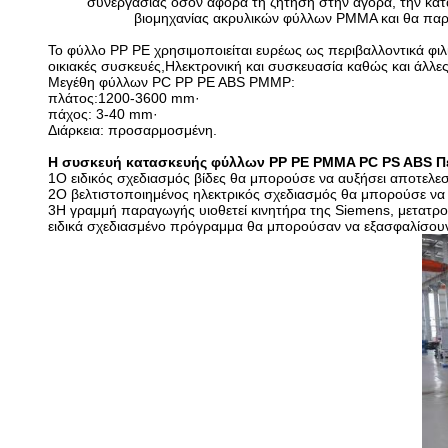
συνεργασίας όσον αφορά τη ζήτηση στην αγορά, την κατ
βιομηχανίας ακρυλικών φύλλων PMMA και θα παρέχ
Το φύλλο PP PE χρησιμοποιείται ευρέως ως περιβαλλοντικά φιλι
οικιακές συσκευές,Ηλεκτρονική και συσκευασία καθώς και άλλες
Μεγέθη φύλλων PC PP PE ABS PMMP:
πλάτος:1200-3600 mm·
πάχος: 3-40 mm·
Διάρκεια: προσαρμοσμένη.
Η συσκευή κατασκευής φύλλων PP PE PMMA PC PS ABS Π
1Ο ειδικός σχεδιασμός βίδες θα μπορούσε να αυξήσει αποτελεσ
2Ο βελτιστοποιημένος ηλεκτρικός σχεδιασμός θα μπορούσε να ε
3Η γραμμή παραγωγής υιοθετεί κινητήρα της Siemens, μετατρο
ειδικά σχεδιασμένο πρόγραμμα θα μπορούσαν να εξασφαλίσουν 