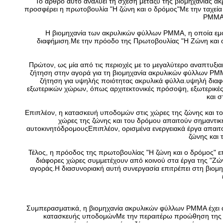
Το άρθρο αυτό αναλύει τη σχέση μεταξύ της βιομηχανίας 
προσφέρει η πρωτοβουλία "Η ζώνη και ο δρόμος"Με την ταχεία
PMMA 
Η βιομηχανία των ακρυλικών φύλλων PMMA, η οποία εμφα
διαφήμιση.Με την πρόοδο της Πρωτοβουλίας "Η Ζώνη και ο 
Πρώτον, ως μία από τις περιοχές με το μεγαλύτερο αναπτυξι
ζήτηση στην αγορά για τη βιομηχανία ακρυλικών φύλλων PMMA
ζήτηση για υψηλής ποιότητας ακρυλικά φύλλα.υψηλή διαφά
εξωτερικών χώρων, όπως αρχιτεκτονικές πρόσοψη, εξωτερικές
και 
Επιπλέον, η κατασκευή υποδομών στις χώρες της ζώνης και τ
χώρες της ζώνης και του δρόμου απαιτούν σημαντικ
αυτοκινητόδρομουςΕπιπλέον, ορισμένα ενεργειακά έργα απαι
ζώνης και 
Τέλος, η πρόοδος της πρωτοβουλίας "Η ζώνη και ο δρόμος" ε
διάφορες χώρες συμμετέχουν από κοινού στα έργα της "Ζώνη
αγοράς.Η διασυνοριακή αυτή συνεργασία επιτρέπει στη βιομ
Συμπερασματικά, η βιομηχανία ακρυλικών φύλλων PMMA έχει α
κατασκευής υποδομώνΜε την περαιτέρω προώθηση της Πρ