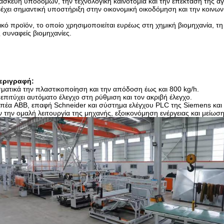
ασκευή υποδομών, την τεχνολογική καινοτομία και την επέκταση της α
ει σημαντική υποστήριξη στην οικονομική οικοδόμηση και την κοινων
κό προϊόν, το οποίο χρησιμοποιείται ευρέως στη χημική βιομηχανία, τη
 συναφείς βιομηχανίες.
εριγραφή:
ματικά την πλαστικοποίηση και την απόδοση έως και 800 kg/h.
πιτύχει αυτόματο έλεγχο στη ρύθμιση και τον ακριβή έλεγχο.
πέα ABB, επαφή Schneider και σύστημα ελέγχου PLC της Siemens και 
την ομαλή λειτουργία της μηχανής, εξοικονόμηση ενέργειας και μείω