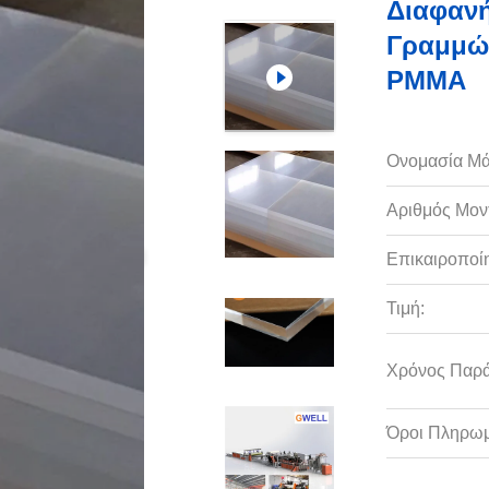
Διαφαν
Γραμμώ
PMMA
Ονομασία Μά
Αριθμός Μον
Επικαιροποί
Τιμή:
Χρόνος Παρ
Όροι Πληρωμ