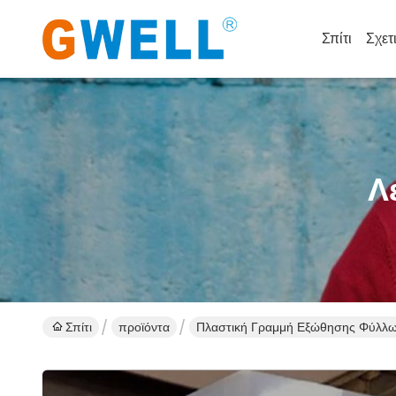
Σπίτι
Σχετ
Λ
Σπίτι
προϊόντα
Πλαστική Γραμμή Εξώθησης Φύλλ