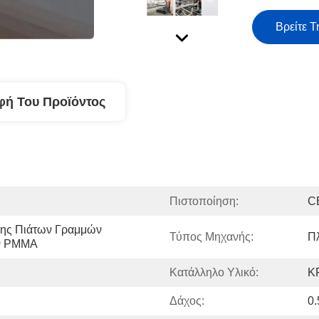
Βρείτε Τ
φή Του Προϊόντος
Πιστοποίηση:
C
ης Πιάτων Γραμμών 
Τύπος Μηχανής:
Π
ν PMMA
Κατάλληλο Υλικό:
Κ
Δάχος:
0.