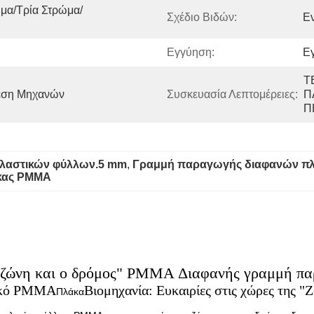
μα/τρία Στρώμα/
Σχέδιο Βιδών:
Εν
Εγγύηση:
Εγ
Τ
εση Μηχανών
Συσκευασία Λεπτομέρειες:
Π
Π
πλαστικών φύλλων.5 mm
, 
Γραμμή παραγωγής διαφανών 
άκας PMMA
Η ζώνη και ο δρόμος" PMMA Διαφανής γραμμή π
ικό PMMA
Βιομηχανία: Ευκαιρίες στις χώρες της "
Πλάκα