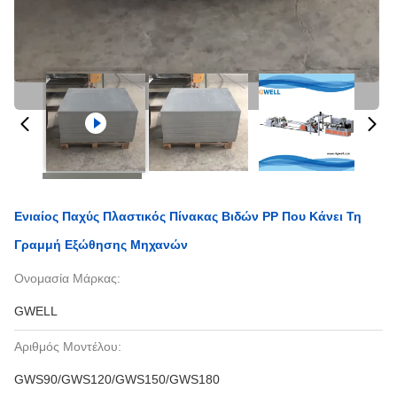
Ενιαίος Παχύς Πλαστικός Πίνακας Βιδών PP Που Κάνει Τη
Γραμμή Εξώθησης Μηχανών
Ονομασία Μάρκας:
GWELL
Αριθμός Μοντέλου:
GWS90/GWS120/GWS150/GWS180