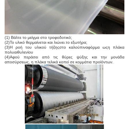
(1) Βάλτε το μείγμα στο τροφοδοτικό
;
(2)
Το υλικό θερμαίνεται και λιώνει.
το εξωτήρα
;
(3)
Η ροή του υλικού τήξης
στο καλούπι
να
φόρμα
ως
η πλάκα
πολυαιθυλενίου
(
4
)
Αφού περάσει από τις θύρες ψύξης και την μονάδα
αποσύρσεως, η πλάκα τελικά κοπεί σε κομμάτια προϊόντων.