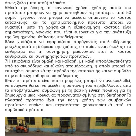
όπως ξύλο (μπαμπού) πλακέτο.
5Μετά την δοκιμή, οι κανονικοί χρόνοι χρήσης αυτού του
προτύπου μπορούν να χρησιμοποιηθούν περισσότερες από 50
φορές, γεγονός που μπορεί να μειώσει σημαντικά το κόστος
κατασκευής, και το χρησιμοποιημένο πρότυπο μπορεί να
ανακτηθεί μετά τη χρήση,και η εξοικονόμηση κόστους είναι
σημαντικότερη, γεγονός που είναι ευεργετικό για την ανάπτυξη
της βιομηχανίας μίσθωσης υποδείγματος.
6Δεν χρειάζεται να εφαρμόζεται παράγοντας απελευθέρωσης
μούχλας κατά τη διάρκεια της χρήσης, ο οποίος είναι εύκολος στο
καθαρισμό και τη συντήρηση, μειώνοντας έτσι το κόστος
καθαρισμού και συντήρησης των προτύπων.
7Η επιφάνεια είναι ομαλή και καθαρή, με καλή αποφλοιωτικότητα
από το σκυρόδεμα και εύκολη απομόρφωση, η οποία μπορεί να
επιταχύνει σημαντικά την πρόοδο της κατασκευής και να συμβάλει
στην επίτευξη καθαρού σκυρόδεματος.
8Εάν το πρότυπο είναι κατεστραμμένο, μπορεί να ανακυκλωθεί,
να αναγεννηθεί και να μειωθεί η ρύπανση του περιβάλλοντος από
τα απόβλητα.Είναι σύμφωνη με τη βασική εθνική πολιτική για τη
δημιουργία μιας κοινωνίας προσανατολισμένης στη διατήρησηΤο
πλαστικό πρότυπο έχει την κοινή χρήση των συμβατικών
προτύπων κτιρίων και περισσότερα χαρακτηριστικά από τα
συμβατικά πρότυπα.