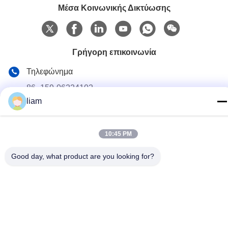
Μέσα Κοινωνικής Δικτύωσης
Γρήγορη επικοινωνία
Τηλεφώνημα
86- 159-06224102
liam
E-mail
salem@gwell.cn
10:45 PM
Διεύθυνση
88# HENGSI RD. SCIENCE AND TECHNOLOGY
Good day, what product are you looking for?
INDUSTRY PARK,CHENGXIANG TOWN,TAICANG,
SUZHOU JIANGSU PROVINCE, CHINA Η βιομηχανία της
τεχνολογίας και της επιστήμης στην Κίνα
Πολιτική απορρήτου
|
Sitemap