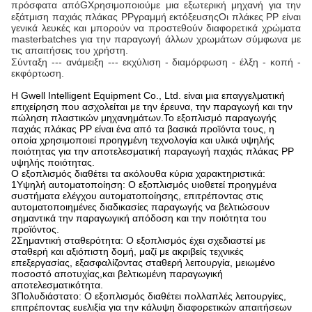
πρόσφατα από
G
Χρησιμοποιούμε μια εξωτερική μηχανή για την
εξάτμιση παχιάς πλάκας PP
γραμμή εκτόξευσης
Οι πλάκες PP είναι
γενικά λευκές και μπορούν να προστεθούν διαφορετικά χρώματα
masterbatches για την παραγωγή άλλων χρωμάτων σύμφωνα με
τις απαιτήσεις του χρήστη.
Σύνταξη --- ανάμειξη --- εκχύλιση - διαμόρφωση - έλξη - κοπή -
εκφόρτωση.
Η Gwell Intelligent Equipment Co., Ltd. είναι μια επαγγελματική
επιχείρηση που ασχολείται με την έρευνα, την παραγωγή και την
πώληση πλαστικών μηχανημάτων.Το εξοπλισμό παραγωγής
παχιάς πλάκας PP είναι ένα από τα βασικά προϊόντα τους, η
οποία χρησιμοποιεί προηγμένη τεχνολογία και υλικά υψηλής
ποιότητας για την αποτελεσματική παραγωγή παχιάς πλάκας PP
υψηλής ποιότητας.
Ο εξοπλισμός διαθέτει τα ακόλουθα κύρια χαρακτηριστικά:
1Υψηλή αυτοματοποίηση: Ο εξοπλισμός υιοθετεί προηγμένα
συστήματα ελέγχου αυτοματοποίησης, επιτρέποντας στις
αυτοματοποιημένες διαδικασίες παραγωγής να βελτιώσουν
σημαντικά την παραγωγική απόδοση και την ποιότητα του
προϊόντος.
2Σημαντική σταθερότητα: Ο εξοπλισμός έχει σχεδιαστεί με
σταθερή και αξιόπιστη δομή, μαζί με ακριβείς τεχνικές
επεξεργασίας, εξασφαλίζοντας σταθερή λειτουργία, μειωμένο
ποσοστό αποτυχίας,και βελτιωμένη παραγωγική
αποτελεσματικότητα.
3Πολυδιάστατο: Ο εξοπλισμός διαθέτει πολλαπλές λειτουργίες,
επιτρέποντας ευελιξία για την κάλυψη διαφορετικών απαιτήσεων