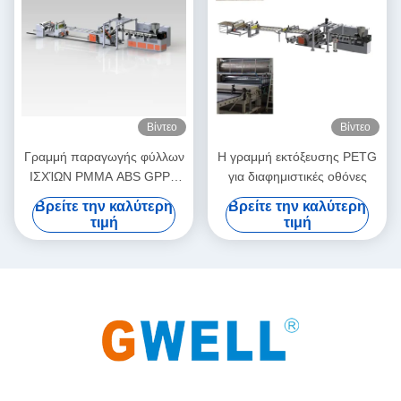
Βίντεο
Βίντεο
Γραμμή παραγωγής φύλλων
Η γραμμή εκτόξευσης PETG
ΙΣΧΊΩΝ PMMA ABS GPPS
για διαφημιστικές οθόνες
για τους δίσκους αγωγών
Βρείτε την καλύτερη
Βρείτε την καλύτερη
συρταριών
τιμή
τιμή