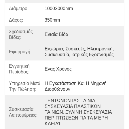
Διάμετρο:
10002000mm
Δάχος:
350mm
Σχεδιασμός
Ενιαία Βίδα
Βίδες:
Εγχώριες Συσκευές, Ηλεκτρονική, 
Εφαρμογή:
Συσκευασία, Ιατρικός Εξοπλισμός
Εγγυητική
Ενας Χρόνος
Περίοδος:
Υπηρεσία Μετά
Η Εγκατάσταση Και Η Μηχανή 
Την Πώληση:
Διορθώνουν
ΤΕΝΤΩΝΟΝΤΑΣ ΤΑΙΝΙΑ, 
ΣΥΣΚΕΥΑΣΙΑ ΠΛΑΣΤΙΚΩΝ 
Συσκευασία
ΤΑΙΝΙΩΝ, ΞΥΛΙΝΗ ΣΥΣΚΕΥΑΣΙΑ 
Λεπτομέρειες:
ΠΕΡΙΠΤΩΣΕΩΝ ΓΙΑ ΤΑ ΜΈΡΗ 
ΚΛΕΙΔΊ