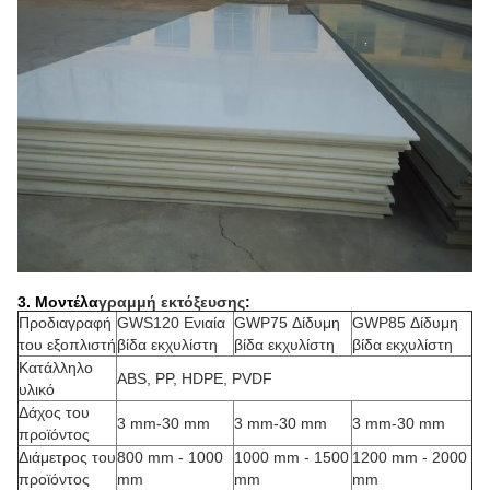
3. Μοντέλα
γραμμή εκτόξευσης
:
Προδιαγραφή
GWS120 Ενιαία
GWP75 Δίδυμη
GWP85 Δίδυμη
του εξοπλιστή
βίδα εκχυλίστη
βίδα εκχυλίστη
βίδα εκχυλίστη
Κατάλληλο
ABS, PP, HDPE, PVDF
υλικό
Δάχος του
3 mm-30 mm
3 mm-30 mm
3 mm-30 mm
προϊόντος
Διάμετρος του
800 mm - 1000
1000 mm - 1500
1200 mm - 2000
προϊόντος
mm
mm
mm