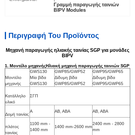
Γραμμή παραγωγής ταινιών 
BIPV Modules
Περιγραφή Του Προϊόντος
Μηχανή παραγωγής ηλιακής ταινίας SGP για μονάδες
BIPV
1. Μοντέλο μηχανής
Ηλιακή μηχανή παραγωγής ταινιών SGP
GWS130
GWP85/GWP52
GWP95/GWP65
Μοντέλο
Μία βίδα
Δίδυμη βίδα
Δίδυμη βίδα
μηχανής
GWS130
GWP85/GWP52
GWP95/GWP65
Κατάλληλο
ΣΓΠ
υλικό
Α
ΑΒ, ΑΒΑ
ΑΒ, ΑΒΑ
Δομή ταινίας
1100 mm -
2400 mm - 2800
πλάτος
1400 mm-2600 mm
1400 mm
mm
ταινίας