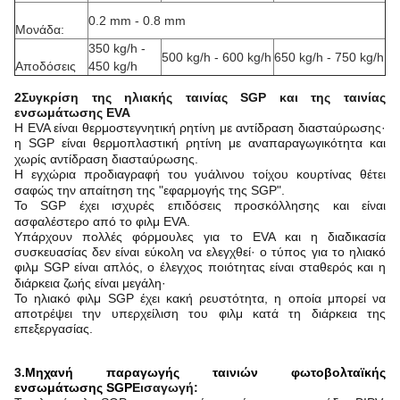
0.2 mm - 0.8 mm
Μονάδα:
350 kg/h -
500 kg/h - 600 kg/h
650 kg/h - 750 kg/h
Αποδόσεις
450 kg/h
2Συγκρίση της ηλιακής ταινίας SGP και της ταινίας
ενσωμάτωσης EVA
Η EVA είναι θερμοστεγνητική ρητίνη με αντίδραση διασταύρωσης·
η SGP είναι θερμοπλαστική ρητίνη με αναπαραγωγικότητα και
χωρίς αντίδραση διασταύρωσης.
Η εγχώρια προδιαγραφή του γυάλινου τοίχου κουρτίνας θέτει
σαφώς την απαίτηση της "εφαρμογής της SGP".
Το SGP έχει ισχυρές επιδόσεις προσκόλλησης και είναι
ασφαλέστερο από το φιλμ EVA.
Υπάρχουν πολλές φόρμουλες για το EVA και η διαδικασία
συσκευασίας δεν είναι εύκολη να ελεγχθεί· ο τύπος για το ηλιακό
φιλμ SGP είναι απλός, ο έλεγχος ποιότητας είναι σταθερός και η
διάρκεια ζωής είναι μεγάλη·
Το ηλιακό φιλμ SGP έχει κακή ρευστότητα, η οποία μπορεί να
αποτρέψει την υπερχείλιση του φιλμ κατά τη διάρκεια της
επεξεργασίας.
3.
Μηχανή παραγωγής ταινιών φωτοβολταϊκής
ενσωμάτωσης SGP
Εισαγωγή: