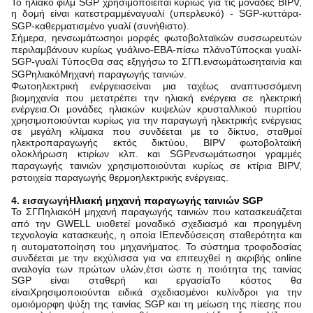
Το ηλιακό φιλμ SGP χρησιμοποιείται κυρίως για τις μονάδες BIPV,
η δομή είναι
κατεστραμμένα
γυαλί (υπερλευκό) - SGP-κυττάρα-
SGP-καθερματισμένο γυαλί (συνήθιστο)
.
Σήμερα, η
ενσωμάτωση
οι μορφές φωτοβολταϊκών συσσωρευτών
περιλαμβάνουν κυρίως γυάλινο-ΕΒΑ-πίσω πλάνο
Τύπος
και γυαλί-
SGP-γυαλί
Τύπος
Θα σας εξηγήσω το ΣΓΠ.
ενσωμάτωση
ταινία και
SGP
ηλιακό
Μηχανή παραγωγής ταινιών.
Φωτοηλεκτρική ενέργεια
σ
είναι μια ταχέως αναπτυσσόμενη
βιομηχανία που μετατρέπει την ηλιακή ενέργεια σε ηλεκτρική
ενέργεια.Οι μονάδες ηλιακών κυψελών κρυσταλλικού πυριτίου
χρησιμοποιούνται κυρίως για την παραγωγή ηλεκτρικής ενέργειας
σε μεγάλη κλίμακα που συνδέεται με το δίκτυο, σταθμοί
ηλεκτροπαραγωγής εκτός δικτύου, BIPV φωτοβολταϊκή
ολοκλήρωση κτιρίων κλπ. και SGP
ενσωμάτωση
οι γραμμές
παραγωγής ταινιών χρησιμοποιούνται κυρίως σε κτίρια BIPV
,
p
στοιχεία παραγωγής θερμοηλεκτρικής ενέργειας.
4. εισαγωγή
Ηλιακή μηχανή παραγωγής ταινιών SGP
Το ΣΓΠ
ηλιακό
Η μηχανή παραγωγής ταινιών που κατασκευάζεται
από την GWELL υιοθετεί μοναδικό σχεδιασμό και προηγμένη
τεχνολογία κατασκευής
, η οποία
Ι
Επενδύσεις
σ
η σταθερότητα και
η αυτοματοποίηση του μηχανήματος. Το σύστημα τροφοδοσίας
συνδέεται με την εκχύλισσα για να επιτευχθεί η ακριβής online
αναλογία των πρώτων υλών,έτσι ώστε η ποιότητα της ταινίας
SGP είναι σταθερή και εργασία
Το κόστος θα
είναι
Χρησιμοποιούνται ειδικά σχεδιασμένοι κυλίνδροι για την
ομοιόμορφη ψύξη της ταινίας SGP και τη μείωση της πίεσης που