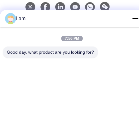
liam
Γρήγορη επικοινωνία
Τηλεφώνημα
7:56 PM
86- 159-06224102
Good day, what product are you looking for?
E-mail
salem@gwell.cn
Διεύθυνση
88# HENGSI RD. SCIENCE AND TECHNOLOGY
INDUSTRY PARK,CHENGXIANG TOWN,TAICANG,
SUZHOU JIANGSU PROVINCE, CHINA Η βιομηχανία της
τεχνολογίας και της επιστήμης στην Κίνα
Πολιτική απορρήτου
|
Sitemap
Κίνα Καλό Ποιότητα Πλαστική γραμμή εξώθησης φύλλων
Προμηθευτής. 2021-2026 China Gwell Co., Ltd . Όλοι Δικαιώματα