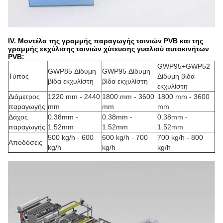
IV. Μοντέλα της γραμμής παραγωγής ταινιών PVB και της
γραμμής εκχύλισης ταινιών χύτευσης γυαλιού αυτοκινήτων
PVB
:
GWP95+GWP52
GWP85 Δίδυμη
GWP95 Δίδυμη
Τύπος
Δίδυμη βίδα
βίδα εκχυλίστη
βίδα εκχυλίστη
εκχυλίστη
Διάμετρος
1220 mm - 2440
1800 mm - 3600
1800 mm - 3600
παραγωγής
mm
mm
mm
Δάχος
0.38mm -
0.38mm -
0.38mm -
παραγωγής
1.52mm
1.52mm
1.52mm
500 kg/h - 600
600 kg/h - 700
700 kg/h - 800
Αποδόσεις
kg/h
kg/h
kg/h