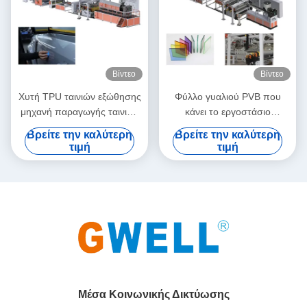
Βίντεο
Βίντεο
Χυτή TPU ταινιών εξώθησης
Φύλλο γυαλιού PVB που
μηχανή παραγωγής ταινιών
κάνει το εργοστάσιο
γραμμών TPU διπλή ενιαίος
μηχανών γραμμών εξώθησης
Βρείτε την καλύτερη
Βρείτε την καλύτερη
εξωθητής βιδών
ταινιών ενδιάμεσων
τιμή
τιμή
στρωμάτων μηχανών PVB
τις άμεσες πωλήσεις
Μέσα Κοινωνικής Δικτύωσης