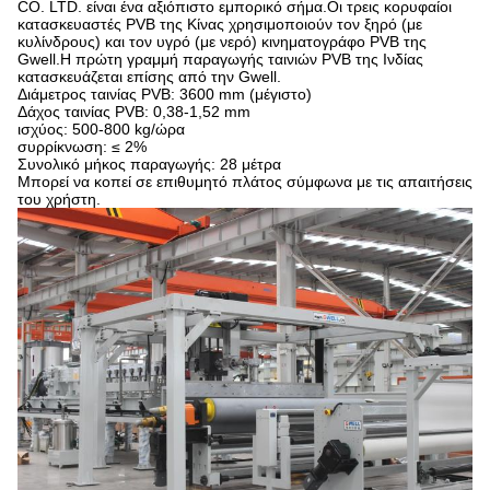
CO. LTD. είναι ένα αξιόπιστο εμπορικό σήμα.Οι τρεις κορυφαίοι
κατασκευαστές PVB της Κίνας χρησιμοποιούν τον ξηρό (με
κυλίνδρους) και τον υγρό (με νερό) κινηματογράφο PVB της
Gwell.Η πρώτη γραμμή παραγωγής ταινιών PVB της Ινδίας
κατασκευάζεται επίσης από την Gwell.
Διάμετρος ταινίας PVB: 3600 mm (μέγιστο)
Δάχος ταινίας PVB: 0,38-1,52 mm
ισχύος: 500-800 kg/ώρα
συρρίκνωση: ≤ 2%
Συνολικό μήκος παραγωγής: 28 μέτρα
Μπορεί να κοπεί σε επιθυμητό πλάτος σύμφωνα με τις απαιτήσεις
του χρήστη.