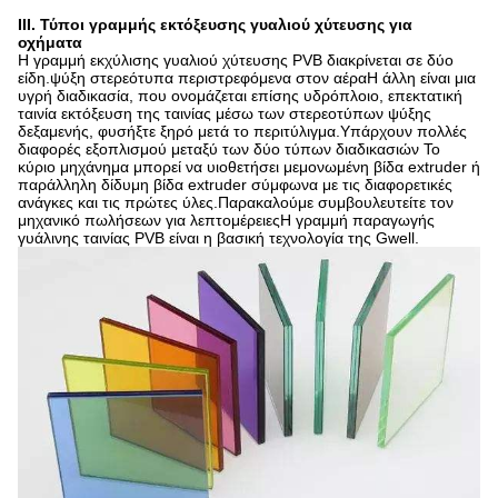
III. Τύποι γραμμής εκτόξευσης γυαλιού χύτευσης για
οχήματα
Η γραμμή εκχύλισης γυαλιού χύτευσης PVB διακρίνεται σε δύο
είδη.ψύξη στερεότυπα περιστρεφόμενα στον αέραΗ άλλη είναι μια
υγρή διαδικασία, που ονομάζεται επίσης υδρόπλοιο, επεκτατική
ταινία εκτόξευση της ταινίας μέσω των στερεοτύπων ψύξης
δεξαμενής, φυσήξτε ξηρό μετά το περιτύλιγμα.Υπάρχουν πολλές
διαφορές εξοπλισμού μεταξύ των δύο τύπων διαδικασιών Το
κύριο μηχάνημα μπορεί να υιοθετήσει μεμονωμένη βίδα extruder ή
παράλληλη δίδυμη βίδα extruder σύμφωνα με τις διαφορετικές
ανάγκες και τις πρώτες ύλες.Παρακαλούμε συμβουλευτείτε τον
μηχανικό πωλήσεων για λεπτομέρειεςΗ γραμμή παραγωγής
γυάλινης ταινίας PVB είναι η βασική τεχνολογία της Gwell.