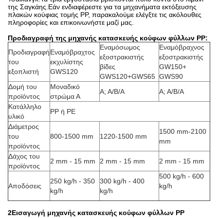
της Σαγκάης.Εάν ενδιαφέρεστε για τα μηχανήματα εκτόξευσης
πλακών κούφιας τομής PP, παρακαλούμε ελέγξτε τις ακόλουθες
πληροφορίες και επικοινωνήστε μαζί μας.
Προδιαγραφή της μηχανής κατασκευής κούφων φύλλων PP:
Εναμόσωμος
Εναμόβραχνος
Προδιαγραφή
Εναμόβραχτος
εξοστρακιστής
εξοστρακιστής
του
εκχυλίστης
βίδες
GW150+
εξοπλιστή
GWS120
GWS120+GWS65
GWS90
Δομή του
Μοναδικό
Α; Α/Β/Α
Α; Α/Β/Α
προϊόντος
στρώμα Α
Κατάλληλο
PP ή PE
υλικό
Διάμετρος
1500 mm-2100
του
800-1500 mm
1220-1500 mm
mm
προϊόντος
Δάχος του
2 mm - 15 mm
2 mm - 15 mm
2 mm - 15 mm
προϊόντος
500 kg/h - 600
250 kg/h - 350
300 kg/h - 400
Αποδόσεις
kg/h
kg/h
kg/h
2Εισαγωγή μηχανής κατασκευής κούφων φύλλων PP