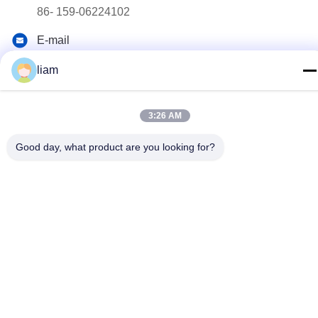
86- 159-06224102
E-mail
salem@gwell.cn
liam
Διεύθυνση
88# HENGSI RD. SCIENCE AND TECHNOLOGY
3:26 AM
INDUSTRY PARK,CHENGXIANG TOWN,TAICANG,
SUZHOU JIANGSU PROVINCE, CHINA Η βιομηχανία της
τεχνολογίας και της επιστήμης στην Κίνα
Good day, what product are you looking for?
Πολιτική απορρήτου
|
Sitemap
Κίνα Καλό Ποιότητα Πλαστική γραμμή εξώθησης φύλλων
Προμηθευτής. 2021-2026 China Gwell Co., Ltd . Όλοι Δικαιώματα
που διατηρούνται.