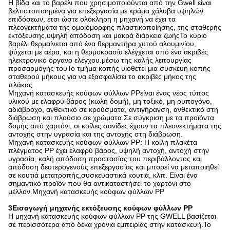
Η βίδα και το βαρέλι που χρησιμοποιούνται από την Gwell είναι
βελτιστοποιημένα για επεξεργασία με κράμα χάλυβα υψηλών
επιδόσεων, έτσι ώστε ολόκληρη η μηχανή να έχει τα
πλεονεκτήματα της ομοιόμορφης πλαστικοποίησης, της σταθερής
εκτόξευσης,υψηλή απόδοση και μακρά διάρκεια ζωήςΤο κύριο
βαρέλι θερμαίνεται από ένα θερμαντήρα χυτού αλουμινίου,
ψύχεται με αέρα, και η θερμοκρασία ελέγχεται από ένα ακριβές
ηλεκτρονικό όργανο ελέγχου.μέσω της καλής λειτουργίας
προσαρμογής τουΤο τμήμα κοπής υιοθετεί μια συσκευή κοπής
σταθερού μήκους για να εξασφαλίσει το ακριβές μήκος της
πλάκας.
Μηχανή κατασκευής κούφων φύλλων PP
είναι ένας νέος τύπος
υλικού με ελαφρύ βάρος (κωλή δομή), μη τοξικό, μη ρυπογόνο,
αδιάβροχο, ανθεκτικό σε κρούσματα, αντιγήρανση, ανθεκτικό στη
διάβρωση και πλούσιο σε χρώματα.Σε σύγκριση με τα προϊόντα
δομής από χαρτόνι, οι κοίλες σανίδες έχουν τα πλεονεκτήματα της
αντοχής στην υγρασία και της αντοχής στη διάβρωση.
Μηχανή κατασκευής κούφων φύλλων PP
: Η κοίλη πλακέτα
πλέγματος PP έχει ελαφρύ βάρος, υψηλή αντοχή, αντοχή στην
υγρασία, καλή απόδοση προστασίας του περιβάλλοντος και
απόδοση δευτερογενούς επεξεργασίας και μπορεί να μεταποιηθεί
σε κουτιά μετατροπής,συσκευαστικά κουτιά, κλπ. Είναι ένα
σημαντικό προϊόν που θα αντικαταστήσει το χαρτόνι στο
μέλλον.
Μηχανή κατασκευής κούφων φύλλων PP
3Εισαγωγή μηχανής εκτόξευσης κούφων φύλλων PP
Η μηχανή κατασκευής κούφων φύλλων PP της GWELL βασίζεται
σε περισσότερα από δέκα χρόνια εμπειρίας στην κατασκευή.Το