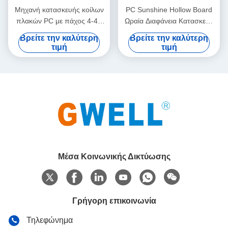
Μηχανή κατασκευής κοίλων
PC Sunshine Hollow Board
πλακών PC με πάχος 4-40
Ωραία Διαφάνεια Κατασκευή
mm και πλάτος 1300-2100
Μηχανή Μηχανή Εξώθησης
Βρείτε την καλύτερη
Βρείτε την καλύτερη
mm για την εξωρύθμιση
Πολυανθρακικών Φύλλων
τιμή
τιμή
φύλλων πολυανθρακούχου
Κοίλων Τομών
Μέσα Κοινωνικής Δικτύωσης
Γρήγορη επικοινωνία
Τηλεφώνημα