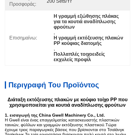
200 Sets/yr
Προσφοράς:
Η γραμμή εξώθησης πλάκας 
για τα κουτιά αναδίπλωσης 
φρούτων
, 
Επισημαίνω:
Η γραμμή εκτόξευσης πλακών 
PP κούφιας διατομής
, 
Πολλαπλές τοιχοειδείς 
εκχυλείς προφίλ
Περιγραφή Του Προϊόντος
Διάταξη εκτόξευσης πλακών με κούφιο τοίχο PP που
χρησιμοποιείται για κουτιά αναδίπλωσης φρούτων
1. εισαγωγή της China Gwell Machinery Co., Ltd.
Η Gwell είναι ένας επαγγελματίας κατασκευαστής πλαστικών
ταινιών, φύλλων και γραμμών εκτόξευσης πλαστικού.Τώρα
έχουμε τρεις παραγωγικές βάσεις που βρίσκονται στο Τσαϊάνγκ
Τσαϊκάνγκ.Τα τρία εργοστάσια βρίσκονται πολύ κοντά στο λιμάνι