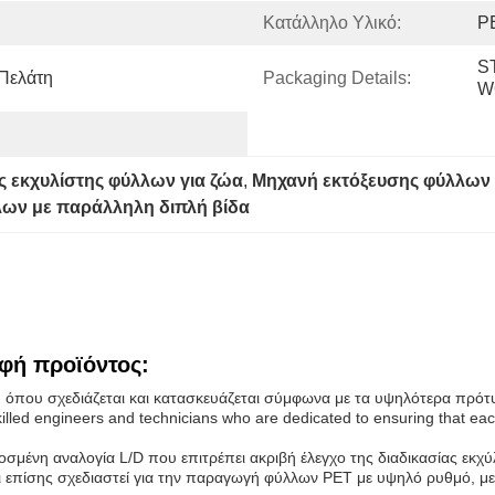
Κατάλληλο Υλικό:
P
S
 Πελάτη
Packaging Details:
W
ς εκχυλίστης φύλλων για ζώα
, 
Μηχανή εκτόξευσης φύλλων 
λων με παράλληλη διπλή βίδα
φή προϊόντος:
 όπου σχεδιάζεται και κατασκευάζεται σύμφωνα με τα υψηλότερα πρότυ
 skilled engineers and technicians who are dedicated to ensuring that 
σμένη αναλογία L/D που επιτρέπει ακριβή έλεγχο της διαδικασίας εκχύ
 επίσης σχεδιαστεί για την παραγωγή φύλλων PET με υψηλό ρυθμό, με