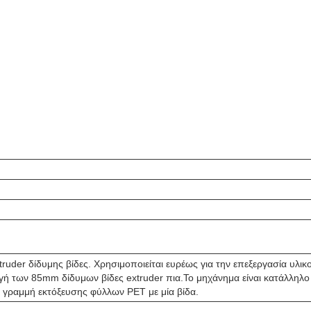
truder δίδυμης βίδες. Χρησιμοποιείται ευρέως για την επεξεργασία υλ
γωγή των 85mm δίδυμων βίδες extruder πια.Το μηχάνημα είναι κατάλλη
 γραμμή εκτόξευσης φύλλων PET με μία βίδα.