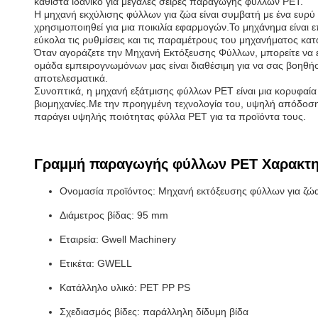
καθιστά ιδανικό για μεγάλες σειρές παραγωγής φύλλων PET.
Η μηχανή εκχύλισης φύλλων για ζώα είναι συμβατή με ένα ευρ
χρησιμοποιηθεί για μια ποικιλία εφαρμογών.Το μηχάνημα είναι 
εύκολα τις ρυθμίσεις και τις παραμέτρους του μηχανήματος κα
Όταν αγοράζετε την Μηχανή Εκτόξευσης Φύλλων, μπορείτε να εί
ομάδα εμπειρογνωμόνων μας είναι διαθέσιμη για να σας βοηθήσε
αποτελεσματικά.
Συνοπτικά, η μηχανή εξάτμισης φύλλων PET είναι μια κορυφαία
βιομηχανίες.Με την προηγμένη τεχνολογία του, υψηλή απόδοση ε
παράγει υψηλής ποιότητας φύλλα PET για τα προϊόντα τους.
Γραμμή παραγωγής φύλλων PET Χαρακτη
Ονομασία προϊόντος: Μηχανή εκτόξευσης φύλλων για ζώ
Διάμετρος βίδας: 95 mm
Εταιρεία: Gwell Machinery
Ετικέτα: GWELL
Κατάλληλο υλικό: PET PP PS
Σχεδιασμός βίδες: παράλληλη δίδυμη βίδα