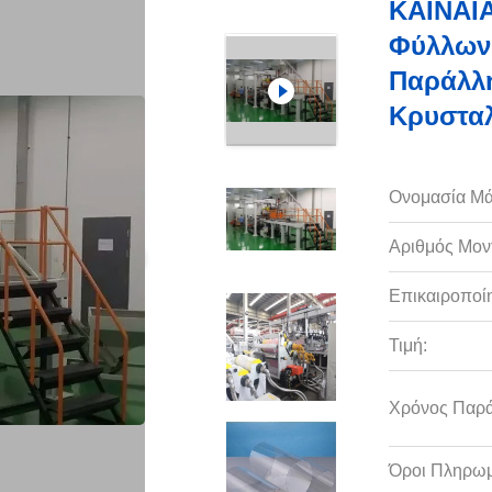
ΚΑΙΝΑΙ
Φύλλων
Παράλλ
Κρυσταλ
Ονομασία Μά
Αριθμός Μον
Επικαιροποί
Τιμή:
Χρόνος Παρ
Όροι Πληρωμ