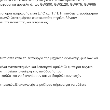
νολογία και κατασκευάζεται για να ανταποκρίνεται στα
 σε διαφορετικά μοντέλα όπως GWS90, GWS120, GWP75, GWP85
ι όροι πληρωμής είναι L / C και T / T. Η ικανότητα εφοδιασμού
ήσεωνΟι λεπτομέρειες συσκευασίας περιλαμβάνουν
πα ποιότητας και ασφάλειας.
τωπίσετε κατά τη λειτουργία της μηχανής εκχύλισης φύλλων.και
αι εγκατεστημένη και λειτουργεί ομαλά.Οι έμπειροι τεχνικοί
ια τη βελτιστοποίηση της απόδοσής του.
.καθώς και να διαγνώσουν και να διορθώσουν τυχόν
πηρεσιών.Επικοινωνήστε μαζί μας σήμερα για να μάθετε