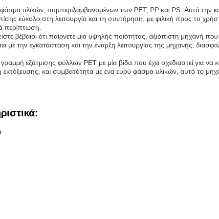
ύ φάσμα υλικών, συμπεριλαμβανομένων των PET, PP και PS. Αυτό την 
επίσης εύκολο στη λειτουργία και τη συντήρηση, με φιλική προς το χρ
τά περίπτωση.
στε βέβαιοι ότι παίρνετε μια υψηλής ποιότητας, αξιόπιστη μηχανή πο
ι με την εγκατάσταση και την έναρξη λειτουργίας της μηχανής, διασφαλ
 γραμμή εξάτμισης φύλλων PET με μία βίδα που έχει σχεδιαστεί για να 
κτόξευσης, και συμβατότητα με ένα ευρύ φάσμα υλικών, αυτό το μηχάνη
ριστικά:
α