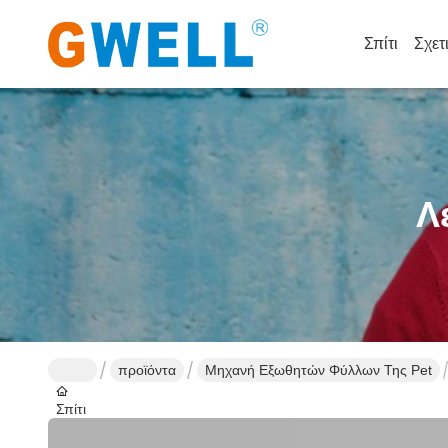
Σπίτι
Σχετ
Λ
προϊόντα
Μηχανή Εξωθητών Φύλλων Της Pet
Σπίτι