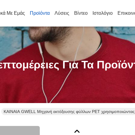
ικά Με Εμάς
Προϊόντα
Λύσεις
Βίντεο
Ιστολόγιο
Επικοιν
επτομέρειες Για Τα Προϊόν
ΚΑΙΝΑΙΑ GWELL Μηχανή εκτόξευσης φύλλων PET χρησιμοποιώντας 
και διαδικασία ξήρανσης