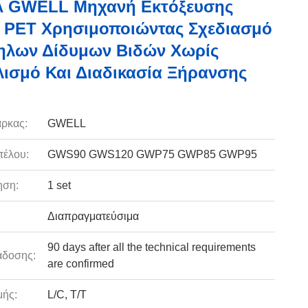
Α GWELL Μηχανή Εκτόξευσης
 PET Χρησιμοποιώντας Σχεδιασμό
ηλων Δίδυμων Βιδών Χωρίς
ισμό Και Διαδικασία Ξήρανσης
ρκας:
GWELL
τέλου:
GWS90 GWS120 GWP75 GWP85 GWP95
ηση:
1 set
Διαπραγματεύσιμα
90 days after all the technical requirements
άδοσης:
are confirmed
ής:
L/C, T/T