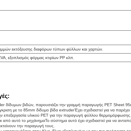
αμμών εκτόξευσης διαφόρων τύπων φύλλων και χαρτών.
 EVA, εξοπλισμός φόρμας κτιρίων PP κλπ.
ές:
er δίδυμων βιδών, παρουσιάζει την γραμμή παραγωγής PET Sheet 95m
γκριση με το 85mm δίδυμο βίδα extruderΈχει σχεδιαστεί για να παρέχε
την επεξεργασία υλικού PET για την παραγωγή φύλλου θερμομόρφωσης
πό αυτό το μηχάνημαΤο σύστημα αυτό έχει σχεδιαστεί για να ανταπο
πεκτείνουν την παραγωγή τους.