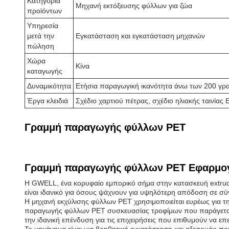
Κατηγορία
Μηχανή εκτόξευσης φύλλων για ζώα
προϊόντων
Υπηρεσία
μετά την
Εγκατάσταση και εγκατάσταση μηχανών
πώληση
Χώρα
Κίνα
καταγωγής
Δυναμικότητα
Ετήσια παραγωγική ικανότητα άνω των 200 γρ
Έργα κλειδιά
Σχέδιο χαρτιού πέτρας, σχέδιο ηλιακής ταινίας
Γραμμή παραγωγής φύλλων PET
Γραμμή παραγωγής φύλλων PET Εφαρμογ
Η GWELL, ένα κορυφαίο εμπορικό σήμα στην κατασκευή extrud
είναι ιδανικό για όσους ψάχνουν για υψηλότερη απόδοση σε σύ
Η μηχανή εκχύλισης φύλλων PET χρησιμοποιείται ευρέως για 
παραγωγής φύλλων PET συσκευασίας τροφίμων που παράγεται α
την ιδανική επένδυση για τις επιχειρήσεις που επιθυμούν να ε