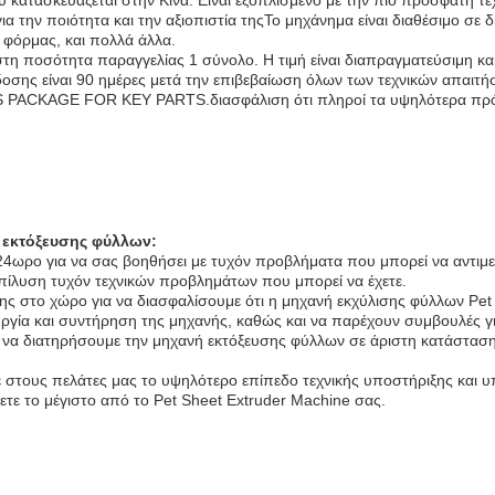
 κατασκευάζεται στην Κίνα. Είναι εξοπλισμένο με την πιο πρόσφατη τεχ
α την ποιότητα και την αξιοπιστία τηςΤο μηχάνημα είναι διαθέσιμο
 φόρμας, και πολλά άλλα.
 ποσότητα παραγγελίας 1 σύνολο. Η τιμή είναι διαπραγματεύσιμη και ο
δοσης είναι 90 ημέρες μετά την επιβεβαίωση όλων των τεχνικών απαιτ
KAGE FOR KEY PARTS.διασφάλιση ότι πληροί τα υψηλότερα πρότυ
 εκτόξευσης φύλλων:
 24ωρο για να σας βοηθήσει με τυχόν προβλήματα που μπορεί να αντιμε
επίλυση τυχόν τεχνικών προβλημάτων που μπορεί να έχετε.
στο χώρο για να διασφαλίσουμε ότι η μηχανή εκχύλισης φύλλων Pet είν
ργία και συντήρηση της μηχανής, καθώς και να παρέχουν συμβουλές γ
 να διατηρήσουμε την μηχανή εκτόξευσης φύλλων σε άριστη κατάσταση
 στους πελάτες μας το υψηλότερο επίπεδο τεχνικής υποστήριξης και υ
ε το μέγιστο από το Pet Sheet Extruder Machine σας.