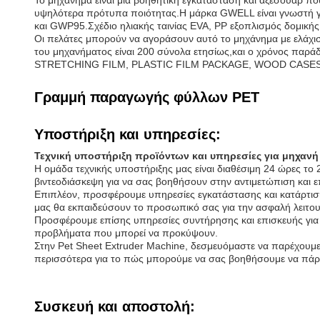
Το μηχάνημα είναι μια βοηθητική εγκατάσταση και αξεσουάρ που
υψηλότερα πρότυπα ποιότητας.Η μάρκα GWELL είναι γνωστή γι
και GWP95.Σχέδιο ηλιακής ταινίας EVA, PP εξοπλισμός δομικής
Οι πελάτες μπορούν να αγοράσουν αυτό το μηχάνημα με ελάχιστη
του μηχανήματος είναι 200 σύνολα ετησίως,και ο χρόνος παρά
STRETCHING FILM, PLASTIC FILM PACKAGE, WOOD CASES PAC
Γραμμή παραγωγής φύλλων PET
Υποστήριξη και υπηρεσίες:
Τεχνική υποστήριξη προϊόντων και υπηρεσίες για μηχανή
Η ομάδα τεχνικής υποστήριξης μας είναι διαθέσιμη 24 ώρες το
βιντεοδιάσκεψη για να σας βοηθήσουν στην αντιμετώπιση και 
Επιπλέον, προσφέρουμε υπηρεσίες εγκατάστασης και κατάρτισης 
μας θα εκπαιδεύσουν το προσωπικό σας για την ασφαλή λειτου
Προσφέρουμε επίσης υπηρεσίες συντήρησης και επισκευής για
προβλήματα που μπορεί να προκύψουν.
Στην Pet Sheet Extruder Machine, δεσμευόμαστε να παρέχουμε
περισσότερα για το πώς μπορούμε να σας βοηθήσουμε να πάρετ
Συσκευή και αποστολή: