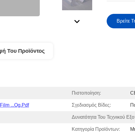
Βρείτε Τ
φή Του Προϊόντος
Πιστοποίηση:
C
ilm ...og.pdf
Σχεδιασμός Βίδες:
Π
Δυνατότητα Του Τεχνικού Εξο
Κατηγορία Προϊόντων:
Μ