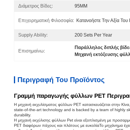
Διάμετρος Βίδες:
95MM
Επιχειρηματική Φιλοσοφία:
Κατανοήστε Την Αξία Του
Supply Ability:
200 Sets Per Year
Παράλληλος διπλής βίδε
Επισημαίνω:
Μηχανή εκτόξευσης φύλ
Περιγραφή Του Προϊόντος
Γραμμή παραγωγής φύλλων PET Περιγρα
Η μηχανή εκχυλίσματος φύλλων PET κατασκευάζεται στην Κίνα,
state-of-the-art technology and is backed by a team of highly
durability.
Η μηχανή εκχύλισης φύλλων Pet είναι εξοπλισμένη με προσαρμο
PET διαφόρων πάχους και πλάτους με ευκολίαΤο μηχάνημα έχει