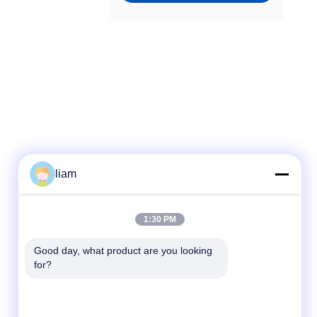
liam
Γρήγορη επικοινωνία
1:30 PM
Τηλεφώνημα
86- 159-06224102
Good day, what product are you looking 
for?
E-mail
salem@gwell.cn
Διεύθυνση