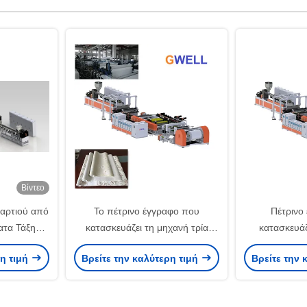
Βίντεο
αρτιού από
Το πέτρινο έγγραφο που
Πέτρινο
ατα Τάξη
κατασκευάζει τη μηχανή τρία
κατασκευάζ
ου Τύπου
στρώματα πέτρινου εγγράφου
συνθετικό 
ρη τιμή
Βρείτε την καλύτερη τιμή
Βρείτε την 
πέταξε τη γραμμή εξώθησης
ενιαία στρ
ταινιών τεντωμάτων
τεντωμάτων 
τ