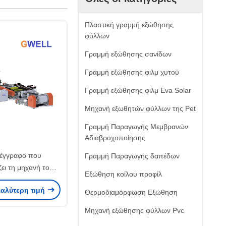
Πλαστική γραμμή εξώθησης
φύλλων
Γραμμή εξώθησης σανίδων
Γραμμή εξώθησης φιλμ χυτού
Γραμμή εξώθησης φιλμ Eva Solar
Μηχανή εξωθητών φύλλων της Pet
Γραμμή Παραγωγής Μεμβρανών
Αδιαβροχοποίησης
 έγγραφο που
Γραμμή Παραγωγής δαπέδων
ει τη μηχανή το
Εξώθηση κοίλου προφίλ
πλαστικό έγγραφο
καλύτερη τιμή
ώματα ή 3 χυτών
Θερμοδιαμόρφωση Εξώθηση
στρώματα γραμμών
Μηχανή εξώθησης φύλλων Pvc
αινιών