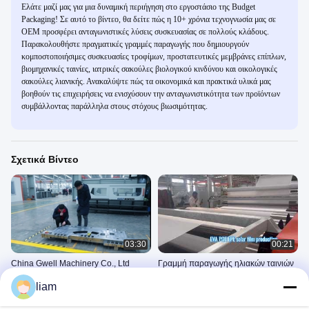
Ελάτε μαζί μας για μια δυναμική περιήγηση στο εργοστάσιο της Budget
Packaging! Σε αυτό το βίντεο, θα δείτε πώς η 10+ χρόνια τεχνογνωσία μας σε
OEM προσφέρει ανταγωνιστικές λύσεις συσκευασίας σε πολλούς κλάδους.
Παρακολουθήστε πραγματικές γραμμές παραγωγής που δημιουργούν
κομποστοποιήσιμες συσκευασίες τροφίμων, προστατευτικές μεμβράνες επίπλων,
βιομηχανικές ταινίες, ιατρικές σακούλες βιολογικού κινδύνου και οικολογικές
σακούλες λιανικής. Ανακαλύψτε πώς τα οικονομικά και πρακτικά υλικά μας
βοηθούν τις επιχειρήσεις να ενισχύσουν την ανταγωνιστικότητα των προϊόντων
συμβάλλοντας παράλληλα στους στόχους βιωσιμότητας.
Σχετικά Βίντεο
03:30
00:21
China Gwell Machinery Co., Ltd
Γραμμή παραγωγής ηλιακών ταινιών
GWELL POE
Εισαγωγή Του GWELL
liam
Μηχανή Ηλιακής Ταινίας
September 18, 2020
Eva/poe