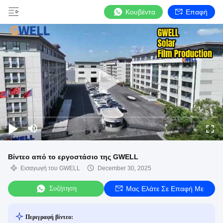
Κουβέντα
Επαφή
Βίντεο από το εργοστάσιο της GWELL
Εισαγωγή του GWELL
December 30, 2025
Συζήτηση
Μας Ελάτε Σε Επαφή Με
Περιγραφή βίντεο: