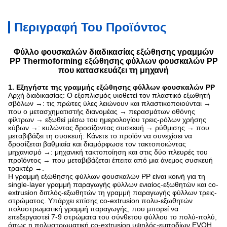
Περιγραφή Του Προϊόντος
Φύλλο φουσκαλών διαδικασίας εξώθησης γραμμών
PP Thermoforming εξώθησης φύλλων φουσκαλών PP
που κατασκευάζει τη μηχανή
1.
Εξηγήστε
της γραμμής εξώθησης φύλλων φουσκαλών PP
Αρχή διαδικασίας: Ο εξοπλισμός υιοθετεί τον πλαστικό εξωθητή
σβόλων →: τις πρώτες ύλες λειώνουν και πλαστικοποιούνται →
που ο μετασχηματιστής διανομέας → περασμάτων οθόνης
φίλτρων → εξωθεί μέσω του ημερολογίου τρεις-ρόλων χρήσης
κύβων →: κυλώντας δροσίζοντας συσκευή → ρύθμισης → που
μεταβιβάζει τη συσκευή: Κάνετε το προϊόν να συνεχίσει να
δροσίζεται βαθμιαία και διαμόρφωσε τον τακτοποιώντας
μηχανισμό →: μηχανική τακτοποίηση και στις δύο πλευρές του
προϊόντος → που μεταβιβάζεται έπειτα από μια άνεμος συσκευή
τρακτέρ →.
Η γραμμή εξώθησης φύλλων φουσκαλών PP είναι κοινή για τη
single-layer γραμμή παραγωγής φύλλων ενιαίος-εξωθητών και co-
extrusion διπλός-εξωθητών τη γραμμή παραγωγής φύλλων τρεις-
στρώματος. Υπάρχει επίσης co-extrusion πολυ-εξωθητών
πολυστρωματική γραμμή παραγωγής, που μπορεί να
επεξεργαστεί 7-9 στρώματα του σύνθετου φύλλου το πολύ-πολύ,
όπως η πολυστρωματική co-extrusion υψηλός-εμποδίων EVOH