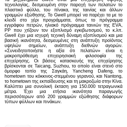
τεχνολογίας, δεσμευμένη στην παροχή των πελατών το
πλαστικό φύλλο, του πίνακα, της ταινίας και άλλων
γραμμών εξώθησης. Το Gwell μπορεί να παρέχει τα με το
κλειδί στο χέρι προγράμματα, όπως το πρόγραμμα
εγγράφου πετρών, ηλιακό πρόγραμμα ταινιών της EVA,
PP που χτίζουν τον εξοπλισμό εγκιβωτισμού, το κ.λπ.
Gwell έχει μια ισχυρή τεχνική δύναμη εξοπλισμού και μια
βασική ικανότητα, δεσμευμένες στη ανάπτυξη προϊόντος
υψηλών σημείων, ανάπτυξη διεθνών αγορών.
«Συνειδητοποιήστε η αξία ότι πελατών» είναι η
μακροπρόθεσμη επιχειρησιακή φιλοσοφία της
επιχείρησης. Οι βάσεις κατασκευής της επιχείρησης
βρίσκονται σε Taicang, Suzhou, το οποίο είναι στενό στο
όμορφο τοπίο της Σαγκάη, Yancheng Dafeng, το
hometown του κόκκινος-στεμμένου γερανού, και Nantong,
το hometown της εκπαίδευσης και τη μακροζωία στην Κίνα.
Καλύπτει μια συνολική έκταση για 150.000 τετραγωνικά
μέτρα. Έχει μια ετήσια ικανότητα παραγωγής
περισσότερων από 200 γραμμών εξώθησης διάφορων
τύπων φύλλων και πινάκων.