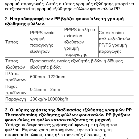
γραμμή παραγωγής. Αυτός ο τύπος γραμμής εξώθησης μπορεί να
επεξεργαστεί τη γραμμή εξώθησης φύλλων φουσκαλών PP
2.
Η προδιαγραφή των PP βγάζει φουσκ'αλες τη γραμμή
εξώθησης φύλλων:
PP/PS διπλή co-
PP/PS ενιαία
Co-extrusion
extrusion
γραμμή
πολυ-εξωθητών
Τύπος
εξωθητών
παραγωγής
PP/PS γραμμή
γραμμή
εξωθητών
παραγωγής
παραγωγής
Τύπος
Προαιρετικός ενιαίος εξωθητής βιδών ή δίδυμος
εξωθητών
εξωθητής βιδών
Πλάτος
600mm--1220mm
προϊόντων
Πάχος
0.15mm - 2mm
προϊόντων
Παραγωγή
200kg/h-10000kg/h
3.
Οι κύριες χρήσεις της διαδικασίας εξώθησης γραμμών PP
Thermoforming εξώθησης φύλλων φουσκαλών PP βγάζουν
φουσκ'αλες το φύλλο κατασκευάζοντας τη μηχανή
Υπάρχουν διαφορετικές χρήσεις σύμφωνα με τη δομή του
φύλλου. Ευρέως χρησιμοποιημένος, την εκτύπωση, τη
συσκευασία υλικού, τους ηλεκτρονικούς δίσκους, τη