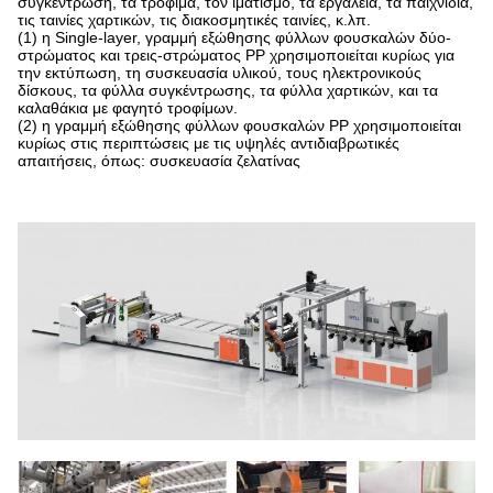
συγκέντρωση, τα τρόφιμα, τον ιματισμό, τα εργαλεία, τα παιχνίδια,
τις ταινίες χαρτικών, τις διακοσμητικές ταινίες, κ.λπ.
(1) η Single-layer, γραμμή εξώθησης φύλλων φουσκαλών δύο-
στρώματος και τρεις-στρώματος PP χρησιμοποιείται κυρίως για
την εκτύπωση, τη συσκευασία υλικού, τους ηλεκτρονικούς
δίσκους, τα φύλλα συγκέντρωσης, τα φύλλα χαρτικών, και τα
καλαθάκια με φαγητό τροφίμων.
(2) η γραμμή εξώθησης φύλλων φουσκαλών PP χρησιμοποιείται
κυρίως στις περιπτώσεις με τις υψηλές αντιδιαβρωτικές
απαιτήσεις, όπως: συσκευασία ζελατίνας