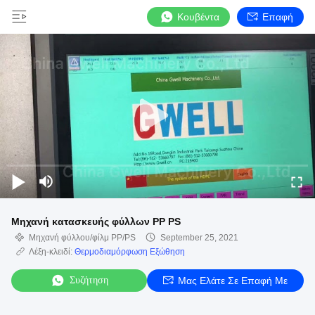
Κουβέντα
Επαφή
Μηχανή κατασκευής φύλλων PP PS
Μηχανή φύλλου/φίλμ PP/PS
September 25, 2021
Λέξη-κλειδί:
Θερμοδιαμόρφωση Εξώθηση
Συζήτηση
Μας Ελάτε Σε Επαφή Με