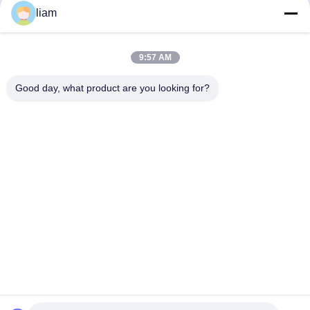
Μηχανή συνεξώθησης για φύλλο
Θερμοδιαμόρφωση Εξώθηση
liam
πολλαπλών στρώσεων pp
Μηχανή Φύλλου/φίλμ PP/PS
Μηχανή Φύλλου/φίλμ PP/PS
October 29, 2025
March 05, 2026
9:57 AM
Good day, what product are you looking for?
00:32
00:59
Γραμμή εκτόξευσης πλάκας PP/PE
Πάνω από 10 χρόνια αντοχή!GWELL
Προσαρμοσμένη μηχανή εκτόξευσης
Μηχανή Φύλλου/φίλμ PP/PS
κούφων πλακών PC
Μηχανή Για Φύλλα PC/PMMA
August 04, 2025
July 05, 2024
00:17
00:39
Γραμμή παραγωγής φύλλων PMMA
Ωω!1500kg / h χωρητικότητα PET
υψηλής διαφάνειας
πλαστική γραμμή Extruder φύλλα με