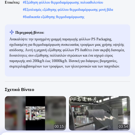
Ετικέτες:
#
Εξώθηση φύλλου θερμοδιαμόρφωσης πολυαιθυλενίου
#
Εξοπλισμός εξώθησης φύλλου θερμοδιαμόρφωσης μονή βίδα
#
διαδικασία εξώθησης θερμοδιαμόρφωσης
Περιγραφή βίντεο:
Ανακαλύψτε την προηγμένη γραμμή παραγωγής φύλλων PS Packaging,
σχεδιασμένη για θερμοδιαμόρφωση συσκευασίας τροφίμων μιας χρήσης υψηλής
απόδοσης. Αυτή η μηχανή εξώθησης φύλλων PS διαθέτει έναν ακριβή διανομέα,
δυνατότητες συν-εξώθησης πολλαπλών στρώσεων και ένα ισχυρό εύρος
παραγωγής από 200kg/h έως 10000kg/h. Ιδανική για διάφορες βιομηχανίες,
συμπεριλαμβανομένων των τροφίμων, των ηλεκτρονικών και των παιχνιδιών.
Σχετικά Βίντεο
00:15
03:54