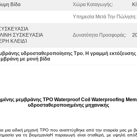
δυμη Βίδα
Χώρα Καταγωγής:
Κί
Υπηρεσία Μετά Την Πώληση:
ΣΥΣΚΕΥΑΣΙΑ 
ΛΙΝΗ ΣΥΣΚΕΥΑΣΙΑ 
Δυνατότητα Προσφοράς:
20
ΈΡΗ ΚΛΕΙΔΊ
εμβράνης υδροσταθεροποίησης Tpo
, 
Η γραμμή εκτόξευση
μβράνη με μονή βίδα
νης μεμβράνης TPO Waterproof Coil Waterproofing Membr
υδροσταθεροποιημένης μηχανικής
ι μια ειδική μηχανή TPO που αναπτύχθηκε από την εταιρεία μας με 
 σημασία για τη βιομηχανίαΗ παραγωγή είναι σταθερή, με υψηλή από