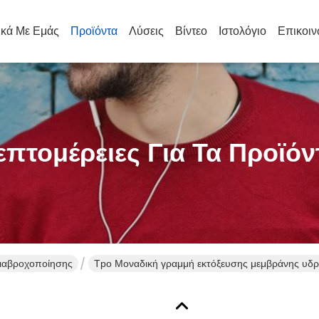
ικά Με Εμάς
Προϊόντα
Λύσεις
Βίντεο
Ιστολόγιο
Επικοιν
επτομέρειες Για Τα Προϊόν
ιαβροχοποίησης
Tpo Μοναδική γραμμή εκτόξευσης μεμβράνης υδρ