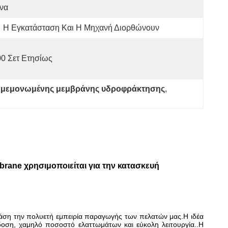
να
Η Εγκατάσταση Και Η Μηχανή Διορθώνουν
0 Σετ Ετησίως
ς μεμονωμένης μεμβράνης υδροφράκτησης
, 
ane χρησιμοποιείται για την κατασκευή
βάση την πολυετή εμπειρία παραγωγής των πελατών μας.Η ιδέα
δοση, χαμηλό ποσοστό ελαττωμάτων και εύκολη λειτουργία..Η