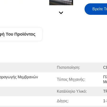
Βρείτε Τ
φή Του Προϊόντος
Πιστοποίηση:
C
αραγωγής Μεμβρανών 
Π
Τύπος Μηχανής:
Μ
Κατάλληλο Υλικό:
T
Δάχος:
1