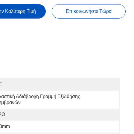
ην Καλύτερη Τιμή
Επικοινωνήστε Τώρα
E
λαστική Αδιάβροχη Γραμμή Εξώθησης 
εμβρανών
PO
-3mm