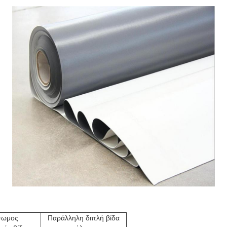
σωμος
Παράλληλη διπλή βίδα