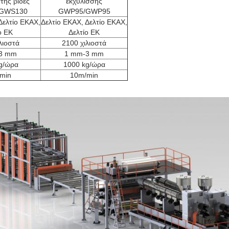
τής βίδες
εκχύλισσης
GWS130
GWP95/GWP95
Δελτίο ΕΚΑΧ,
Δελτίο ΕΚΑΧ, Δελτίο ΕΚΑΧ,
ο ΕΚ
Δελτίο ΕΚ
λιοστά
2100 χιλιοστά
3 mm
1 mm-3 mm
g/ώρα
1000 kg/ώρα
min
10m/min