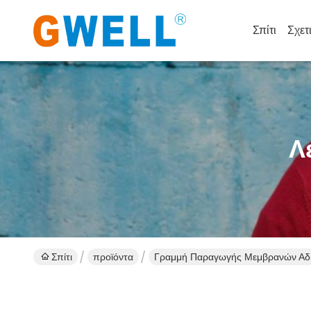
Σπίτι
Σχετ
Λ
Σπίτι
προϊόντα
Γραμμή Παραγωγής Μεμβρανών Αδ