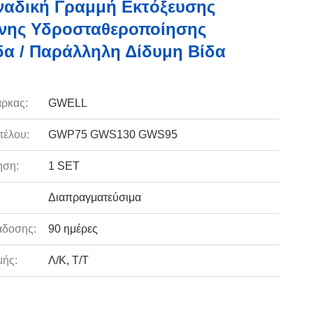
αδική Γραμμή Εκτόξευσης
νης Υδροσταθεροποίησης
α / Παράλληλη Δίδυμη Βίδα
ρκας:
GWELL
τέλου:
GWP75 GWS130 GWS95
ηση:
1 SET
Διαπραγματεύσιμα
άδοσης:
90 ημέρες
ής:
Λ/Κ, Τ/Τ