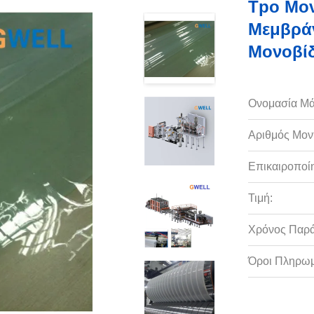
Tpo Μον
Μεμβρά
Μονοβίδ
Ονομασία Μά
Αριθμός Μον
Επικαιροποί
Τιμή:
Χρόνος Παρ
Όροι Πληρωμ